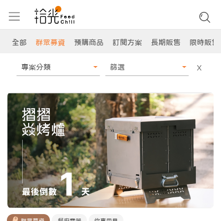
全部
群眾募資
預購商品
訂閱方案
長期販售
限時販售
專案分類
篩選
X
群眾募資
餐廚電器
炊事用具