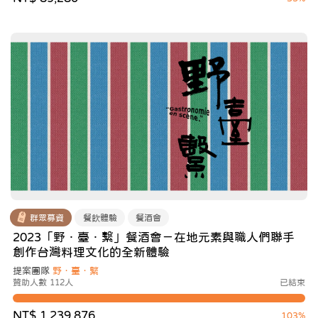
群眾募資
餐飲體驗
餐酒會
2023「野．臺．繫」餐酒會－在地元素與職人們聯手
創作台灣料理文化的全新體驗
提案團隊
野．臺．繫
贊助人數 112人
已結束
NT$ 1,239,876
103%