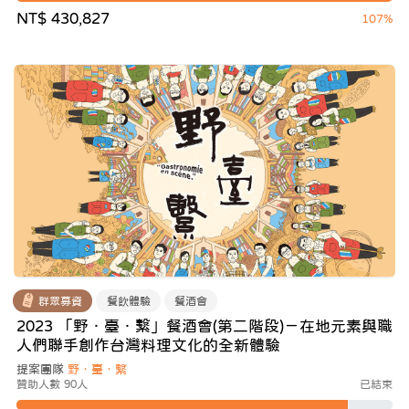
NT$ 430,827
107%
群眾募資
餐飲體驗
餐酒會
2023 「野．臺．繫」餐酒會(第二階段)－在地元素與職
人們聯手創作台灣料理文化的全新體驗
提案團隊
野．臺．繫
贊助人數 90人
已結束