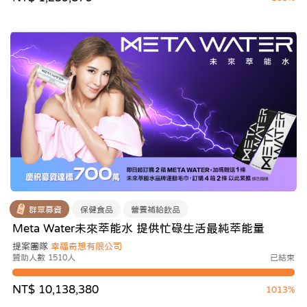
群眾募資
保健食品
營養補給飲品
Meta Water未來萃能水 提供忙碌生活最純萃能量
提案團隊
幸福奇想有限公司
贊助人數 1510人
已結束
NT$ 10,138,380
1013%