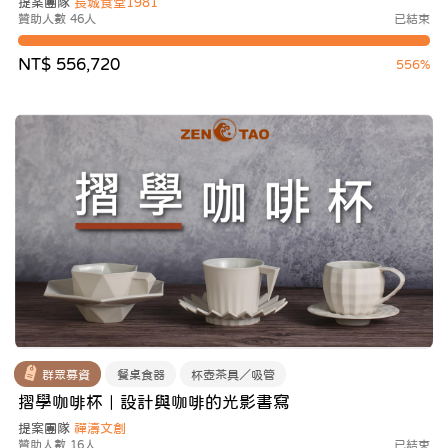
提案團隊
長城食堂1981
贊助人數 46人
已結束
NT$ 556,720
556%
群眾募資
餐桌食器
杯壺茶具／吸管
摺學咖啡杯｜設計與咖啡的光影書寫
提案團隊
禪濤文創
贊助人數 16人
已結束