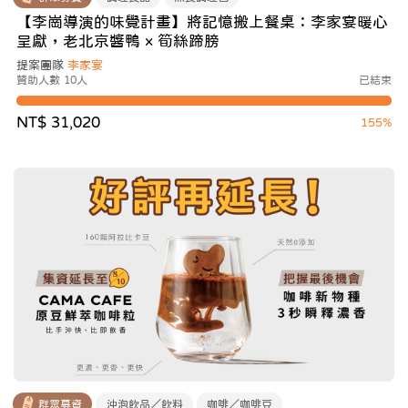
【李崗導演的味覺計畫】將記憶搬上餐桌：李家宴暖心
呈獻，老北京醬鴨 × 筍絲蹄膀
提案團隊
李家宴
贊助人數 10人
已結束
NT$ 31,020
155%
群眾募資
沖泡飲品／飲料
咖啡／咖啡豆