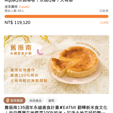
AquaQ水潤咖啡｜水潤Q彈十天有感
提案團隊
AquaQ
贊助人數 68人
已結束
NT$ 119,120
119%
群眾募資
烘焙食品
蛋糕
舊振南135週年永續善食計畫✘EATMI 翻轉新米食文化
｜來自臺灣在地嚴選100%純米，打造土地共好的無麩