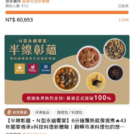
提案團隊
麻辣天后炒香鍋
贊助人數 47人
已結束
NT$ 60,653
110%
群眾募資
冷凍食品
調理包／料理包
【半線彰蘊・Ｎ型永續饗宴】6分鐘覆熱就像現煮🔥43
年國宴傳承x科技料理新體驗｜翻轉冷凍料理包的想像
可能！