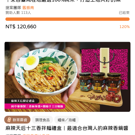
甜點—乳酪米蛋糕
提案團隊
舊振南
贊助人數 113人
已結束
NT$ 120,660
120%
群眾募資
調理食品
麵條／泡麵
麻辣天后十三香拌麵禮盒｜最適合台灣人的麻辣香鍋醬