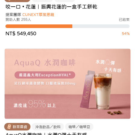
咬一口 • 花蓮｜振興花蓮的一盒手工餅乾
提案團隊
CUNEXT厚策思維
贊助人數 255人
已結束
NT$ 549,450
54%
群眾募資
沖泡飲品／飲料
咖啡／咖啡豆