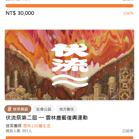
NT$ 30,000
100%
群眾募資
社會公益
地方創生
伏流祭第二屆 — 雲林農藝復興運動
提案團隊
雲林100種生活
贊助人數 361人
已結束