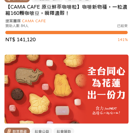
【CAMA CAFE 原豆鮮萃咖啡粒】咖啡新物種，一粒濃
縮160顆咖啡豆，瞬釋濃醇！
提案團隊
CAMA CAFE
贊助人數 84人
已結束
NT$ 141,120
141%
群眾募資
社會公益
社會援助