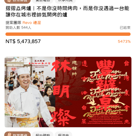
摺摺焱烤爐｜不是你沒時間烤肉，而是你沒遇過一台能
讓你在城市裡帥氣開烤的爐
提案團隊
Revo 禮渥
贊助人數 544人
已結束
NT$ 5,473,857
5473%
群眾募資
餐飲體驗
餐酒會