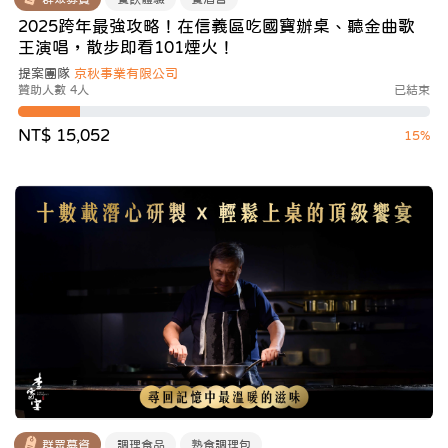
2025跨年最強攻略！在信義區吃國寶辦桌、聽金曲歌
王演唱，散步即看101煙火！
提案團隊
京秋事業有限公司
贊助人數 4人
已結束
NT$ 15,052
15%
群眾募資
調理食品
熟食調理包