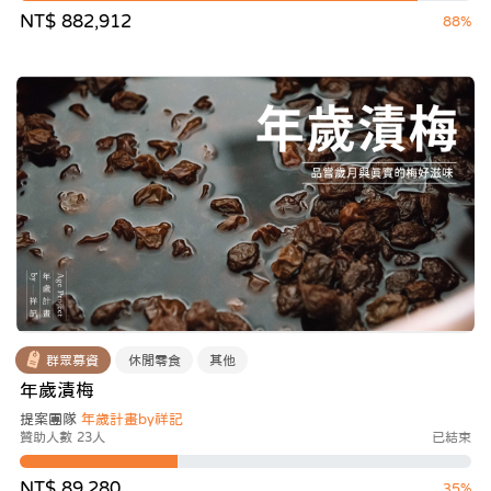
NT$ 882,912
88%
群眾募資
休閒零食
其他
年歲漬梅
提案團隊
年歲計畫by祥記
贊助人數 23人
已結束
NT$ 89,280
35%