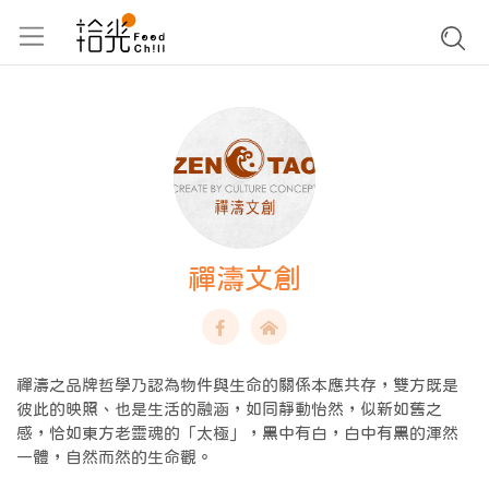
禪濤文創
禪濤之品牌哲學乃認為物件與生命的關係本應共存，雙方既是
彼此的映照、也是生活的融涵，如同靜動怡然，似新如舊之
感，恰如東方老靈魂的「太極」，黑中有白，白中有黑的渾然
一體，自然而然的生命觀。