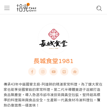
長城食堂1981
傳承43年中區國宴主廚-阿雄師的精湛家常料理，為了讓大家在
家也能享受國宴級的家常料理，第二代半導體業遊子返鄉打造
食品無塵室，導入急速冷卻冷凍技術與真空包裝，堅持超高標
準的料理風味與食品安全，生產新一代真食材冷凍料理包，覆
熱仍像現煮一樣美味！