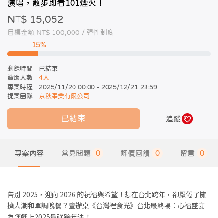
演唱，散步即看101煙火！
NT$ 15,052
目標金額 NT$ 100,000 /
彈性制度
15%
剩餘時間
已結束
贊助人數
4人
專案時程
2025/11/20 00:00 - 2025/12/21 23:59
提案團隊
京秋事業有限公司
已結束
追蹤
專案內容
常見問題
0
評價回饋
0
留言
0
告別 2025，迎向 2026 的祝福與希望！想在台北跨年，卻厭倦了擁
擠人潮和單調晚餐？豐辦桌《台灣裡食光》台北最終場：心福盛宴
為您獻上2025最強跨年法！