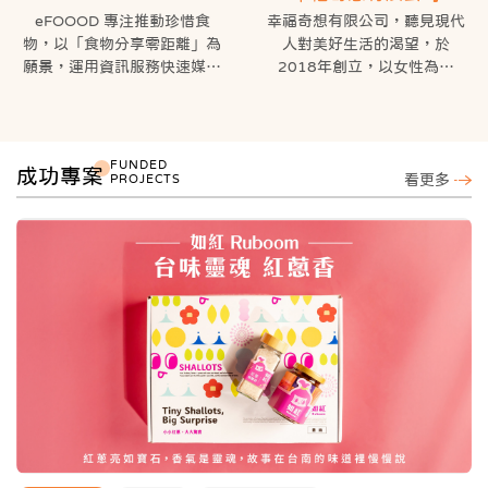
eFOOOD 專注推動珍惜食
幸福奇想有限公司，聽見現代
物，以「食物分享零距離」為
人對美好生活的渴望，於
願景，運用資訊服務快速媒合
2018年創立，以女性為出
食物資源。
發，開發商品從個人需求，衍
生至家庭生活的多層面之幸福
至今推出了許多點亮社會的服
商品。
務，包括：
FUNDED
成功專案
PROJECTS
看更多
1. 食物分享地圖：媒合食物捐
在求新求變的競爭市場中，幸
贈及弱勢領取。
福奇想不追逐一時半刻的璀
2. 晚鳥餐平台： 餐廳店家以
璨，更在乎品牌不可替代價值
優惠價銷售或捐贈打烊前餐
與永續經營，創立至今每一研
點，惜食環保減少浪費。
發產品，始終展現市場上無可
3. 惜食桌遊《我吃完了！》：
取代堅品牌實力。
透過遊戲機制，設計惜食教
材，推動惜食教育，啟發孩子
堅持，是為了追求極致。幸福
了解惜食的重要！
奇想嚴選安心安全代工廠，商
品上市前透過無數次打樣迭
eFOOOD 以各種不同面向推
代，選用真實具有功效的原
廣惜食享食捐食，推動社會的
料，只為了提供消費者最純粹
「膳循環」。
的商品體驗。