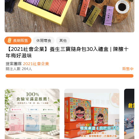
長期販售
休閒零食
其他
【2021社會企業】養生三寶隨身包30入禮盒 | 陳釀十
年梅好滋味
提案團隊
2021社會企業
關注人數 264人
販售中