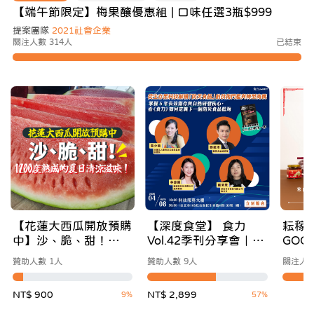
【端午節限定】梅果釀優惠組 | 口味任選3瓶$999
提案團隊
2021社會企業
關注人數 314人
已結束
【花蓮大西瓜開放預購
【深度食堂】 食力
耘稼
中】沙、脆、甜！
Vol.42季刊分享會｜重
GOO
1200度熟成的夏日清
新定義防災食品，讓
土地
贊助人數 1人
贊助人數 9人
關注人數
涼滋味
「備災」成為「日常」
溫度
打造你的安心飲食提
NT$ 900
NT$ 2,899
9%
57%
案！