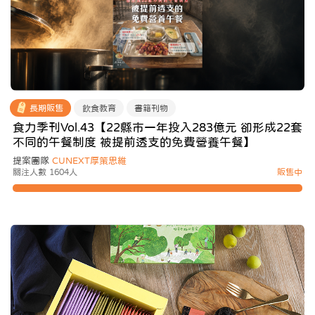
長期販售
飲食教育
書籍刊物
食力季刊Vol.43【22縣市一年投入283億元 卻形成22套
不同的午餐制度 被提前透支的免費營養午餐】
提案團隊
CUNEXT厚策思維
關注人數 1604人
販售中