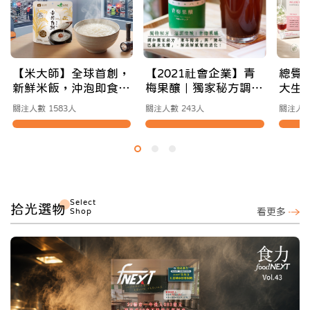
【米大師】全球首創，
【2021社會企業】青
總覺
新鮮米飯，沖泡即食｜
梅果釀｜獨家秘方調製
大生
你的常溫防災應援補給
溫潤微酸風味
為你
關注人數 1583人
關注人數 243人
關注人數
站
適節
Select
拾光選物
Shop
看更多