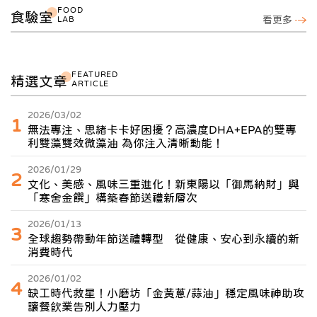
FOOD
食驗室
LAB
看更多
FEATURED
精選文章
ARTICLE
2026/03/02
1
無法專注、思緒卡卡好困擾？高濃度DHA+EPA的雙專
利雙藻雙效微藻油 為你注入清晰動能！
2026/01/29
2
文化、美感、風味三重進化！新東陽以「御馬納財」與
「寒舍金饌」構築春節送禮新層次
2026/01/13
3
全球趨勢帶動年節送禮轉型 從健康、安心到永續的新
消費時代
2026/01/02
4
缺工時代救星！小磨坊「金黃蔥/蒜油」穩定風味神助攻
讓餐飲業告別人力壓力