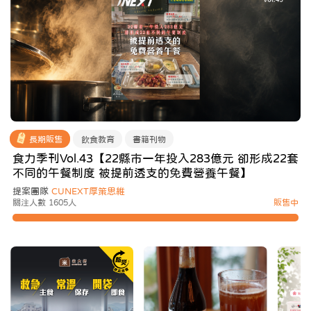
長期販售
飲食教育
書籍刊物
食力季刊Vol.43【22縣市一年投入283億元 卻形成22套
不同的午餐制度 被提前透支的免費營養午餐】
提案團隊
CUNEXT厚策思維
關注人數 1605人
販售中