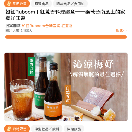
長期販售
調理食品
調味食品／食用油
如紅Ruboom｜紅蔥香料理禮盒——乘載台南風土的家
鄉好味道
提案團隊
如紅Ruboom台味靈魂.紅蔥香
關注人數 1433人
販售中
限時販售
沖泡飲品／飲料
沖泡飲品