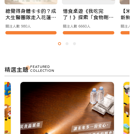
總覺得身體卡卡的？成
惜食桌遊《我吃完
【米
大生醫團隊走入花蓮，
了！》探索「食物剛剛
新鮮
為你找回身體本來的舒
好」的冒險之旅
你的
關注人數 980人
關注人數 6660人
關注人數
適節奏
站
FEATURED
精選主題
COLLECTION