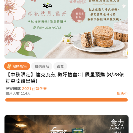
限時販售
烘焙食品
禮盒
【中秋限定】達克瓦茲 梅好禮盒C | 限量預購 (8/28依
訂單陸續出貨)
提案團隊
2021社會企業
關注人數 114人
販售中