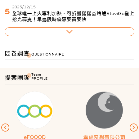
2025/12/15
5
全球唯一上火專利加熱、可折疊摺摺焱烤爐StoviGo登上
拾光募資！早鳥限時優惠要買要快
問卷調查
QUESTIONNAIRE
Team
提案團隊
PROFILE
eFOOOD
幸福奇想有限公司