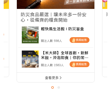
防災食品嚴選｜讓未來多一份安
玩
心，從備齊的糧食開始
食
衡
輕快風生活館 I 防災盲盒
售
長期販售
關注人數 598人
裡
農
【米大師】全球首創，新鮮
品
米飯，沖泡即食｜你的常溫
售
防災應援補給站
長期販售
關注人數 1583人
查看更多