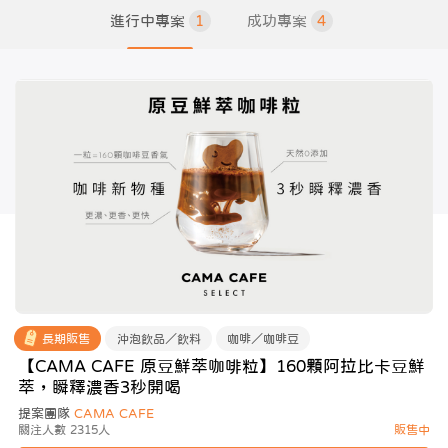
進行中專案
1
成功專案
4
長期販售
沖泡飲品／飲料
咖啡／咖啡豆
【CAMA CAFE 原豆鮮萃咖啡粒】160顆阿拉比卡豆鮮
萃，瞬釋濃香3秒開喝
提案團隊
CAMA CAFE
關注人數 2315人
販售中