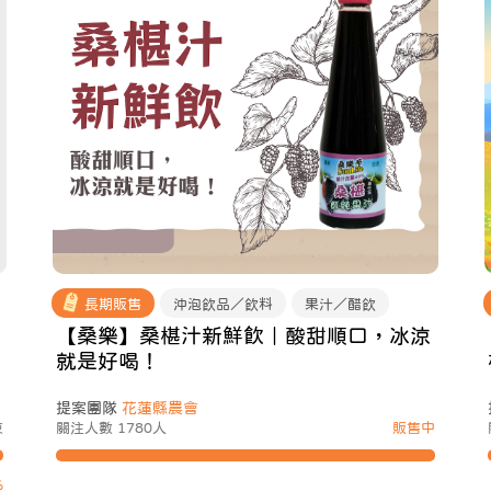
長期販售
沖泡飲品／飲料
果汁／醋飲
【桑樂】桑椹汁新鮮飲｜酸甜順口，冰涼
就是好喝！
提案團隊
花蓮縣農會
束
關注人數 1780人
販售中
%