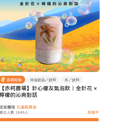
長期販售
沖泡飲品／飲料
水／飲料
【赤柯農場】針心檬友氣泡飲｜金針花 ×
檸檬的沁爽對話
提案團隊
花蓮縣農會
關注人數 1649人
販售中