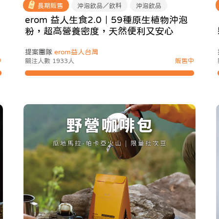
長期販售
沖泡飲品／飲料
沖泡飲品
erom 益人生食2.0｜59種原生植物沖泡
粉，超高營養密度，天然便利又安心
提案團隊
erom益人台灣
中
關注人數 1933人
販售中