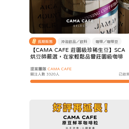
長期販售
沖泡飲品／飲料
咖啡／咖啡豆
【CAMA CAFE 莊園級珍稀生豆】SCA
烘豆師嚴選，在家輕鬆品嘗莊園級咖啡
提案團隊
CAMA CAFE
關注人數 3320人
已結