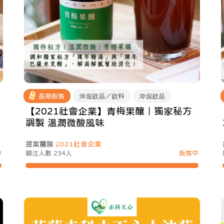
長期販售
沖泡飲品／飲料
沖泡飲品
【2021社會企業】青梅果釀｜獨家秘方
調製 溫潤微酸風味
提案團隊
2021社會企業
中
關注人數 234人
販售中