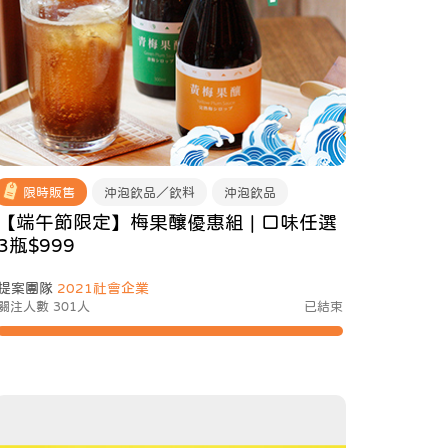
限時販售
沖泡飲品／飲料
沖泡飲品
【端午節限定】梅果釀優惠組 | 口味任選
3瓶$999
提案團隊
2021社會企業
關注人數 301人
已結束