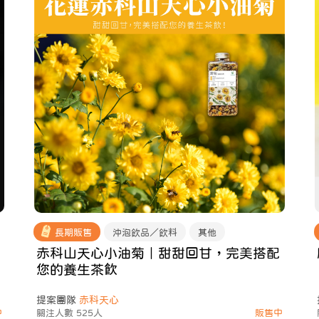
長期販售
沖泡飲品／飲料
其他
赤科山天心小油菊｜甜甜回甘，完美搭配
您的養生茶飲
提案團隊
赤科天心
中
關注人數 525人
販售中