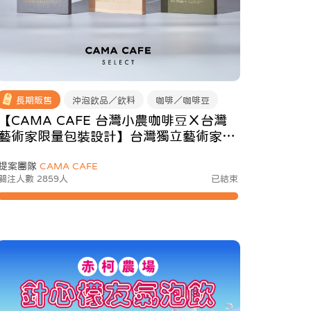
長期販售
沖泡飲品／飲料
咖啡／咖啡豆
【CAMA CAFE 台灣小農咖啡豆Ｘ台灣
藝術家限量包裝設計】台灣獨立藝術家雜
誌造型包裝設計搭配台灣在地小農咖啡，
提案團隊
CAMA CAFE
啜飲風味新藝境！
關注人數 2859人
已結束