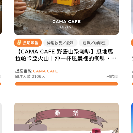
長期販售
沖泡飲品／飲料
咖啡／咖啡豆
【CAMA CAFE 野營山系咖啡】瓜地馬
拉帕卡亞火山｜沖一杯風景裡的咖啡，山
林同遊香氣隨行
提案團隊
CAMA CAFE
束
關注人數 2106人
已結束