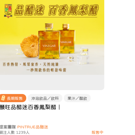
長期販售
沖泡飲品／飲料
果汁／醋飲
願旺品醋迷百香鳳梨醋｜
提案團隊
PINTRUE品醋迷
關注人數 1239人
販售中