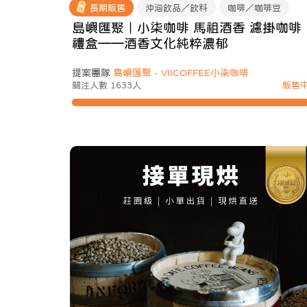
長期販售
沖泡飲品／飲料
咖啡／咖啡豆
島嶼匯聚｜小柒咖啡 馬祖酒香 濾掛咖啡
禮盒——酒香文化純粹濃郁
提案團隊
島嶼匯聚 - VIICOFFEE小柒咖啡
關注人數 1633人
販售