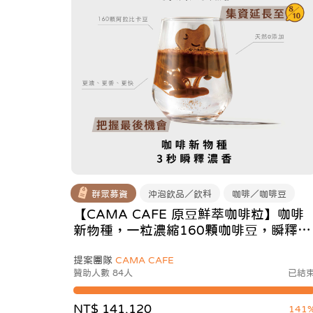
群眾募資
沖泡飲品／飲料
咖啡／咖啡豆
【CAMA CAFE 原豆鮮萃咖啡粒】咖啡
新物種，一粒濃縮160顆咖啡豆，瞬釋濃
醇！
提案團隊
CAMA CAFE
贊助人數 84人
已結
NT$ 141,120
141