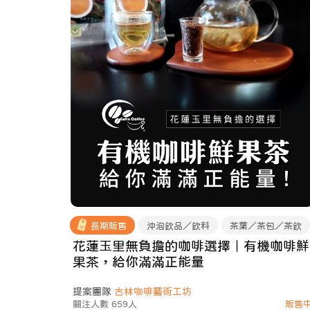
長期販售
沖泡飲品／飲料
茶葉／茶包／茶飲
花蓮玉里無負擔的咖啡選擇｜有機咖啡鮮
果茶，給你滿滿正能量
提案團隊
古林咖啡藝術工坊
關注人數 659人
販售