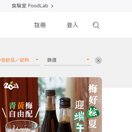
食驗室 FoodLab
註冊
登入
沖泡飲品／飲料
篩選
X