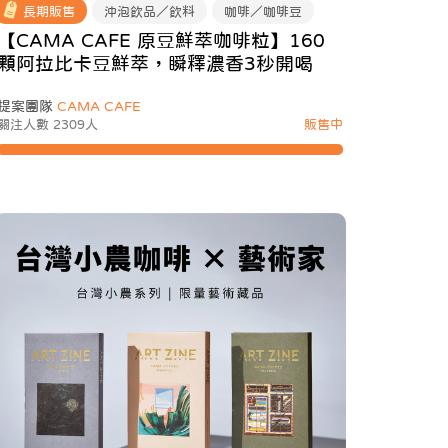
長期販售
沖泡飲品／飲料
咖啡／咖啡豆
【CAMA CAFE 原豆鮮萃咖啡粒】160
顆阿拉比卡豆鮮萃，瞬釋濃香3秒開喝
提案團隊
CAMA CAFE
關注人數 2309人
販售中