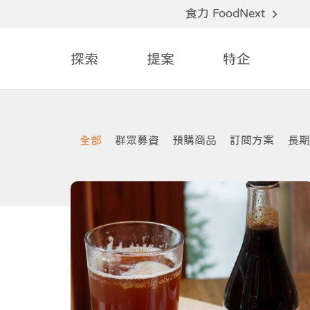
食力 FoodNext
探索
提案
特企
全部
群眾募資
預購商品
訂閱方案
長期