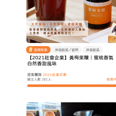
長期販售
沖泡飲品／飲料
沖泡飲品
【2021社會企業】黃梅果釀｜蜜桃香氣
自然香甜風味
提案團隊
2021社會企業
關注人數 281人
販售