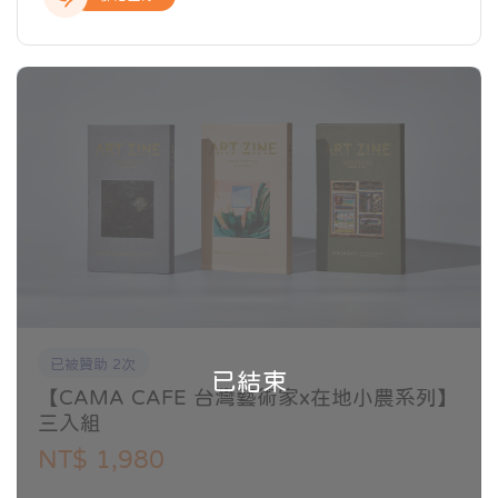
的每一個環節，讓顧客享用一杯五感體驗的好咖啡，將
知。
新鮮現烘文化推向全世界！
作品強調古典與當代的對話，風格介於文字與抽象之間，著重
筆跡痕跡與行為書寫。代表作《弱書道》系列淡化字形，以指
掌揮灑展現書寫能量，並曾於橫山書法藝術館展出。創作關注
人性、關係與哲思，展現東方美學的當代表達。
吳芊頤／藝術家
以紙膠帶為主要創作語彙，探討日常符號與介面的關係，將網
路消費、鐵窗花等元素編碼重組，形成獨特視覺圖像。
代表作品系列如《微型百貨》與《窗景的空間詩》，也應邀於
上海、FB總部等地進行駐村與現地創作，她的裝置創作結合
在地文化與符碼重構，具互動性與空間辯證性，呈現當代普普
感與地方記憶。
已被贊助 2次
已結束
温孟瑜／藝術家
【CAMA CAFE 台灣藝術家x在地小農系列】
擅長以壓克力結合絹印與版畫技法，重現日常生活中的室內空
三入組
間與家具布局，探索記憶與情感的微妙層次。
NT$ 1,980
畫面常營造如夢的陌生感，透過色彩系統與筆觸氛圍呈現物件
與其環境的張力與隱藏情緒。作品曾於臺北、臺中、上海、吉