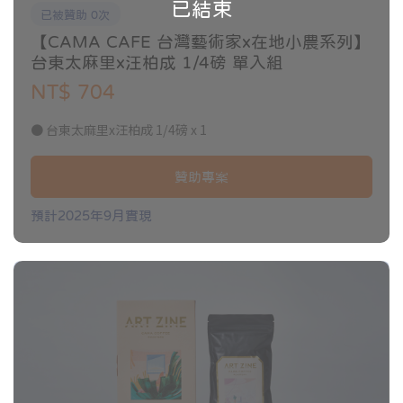
焙度：中淺焙
已結束
已被贊助 0次
風味：梅子汁、熟成水果、麥芽、紅茶香
【CAMA CAFE 台灣藝術家x在地小農系列】
————————————
台東太麻里x汪柏成 1/4磅 單入組
NT$ 704
● 台東太麻里x汪柏成 1/4磅 x 1
【CAMA CAFE】
CAMA CAFE 成立於2006年，是全球規模最大新鮮現烘連鎖咖啡品
贊助專案
牌，以創新思維形塑品牌文化，提供新鮮、美味的咖啡餐食與體
驗，為顧客開啟活力的每一天。我們選擇在店內演繹整個「Bean to
預計2025年9月實現
Cup」過程，從手工挑豆、新鮮現烘到黃金萃取，講究從一顆生豆到
一杯咖啡的每一個環節，讓顧客享用一杯五感體驗的好咖啡，將新
鮮現烘文化推向全世界！