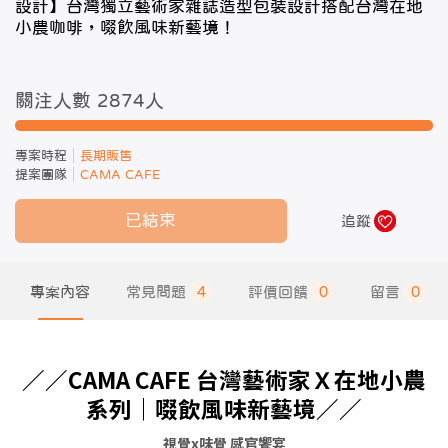
設計】台灣獨立藝術家雜誌造型包裝設計搭配台灣在地
小農咖啡，啜飲風味新藝境！
關注人數 2874
人
專案時程
長期販售
提案團隊
CAMA CAFE
已結束
追蹤
專案內容
常見問題
4
評價回饋
0
留言
0
／／CAMA CAFE 台灣藝術家Ｘ在地小農
系列｜啜飲風味新藝境／／
視覺x味覺 感官饗宴