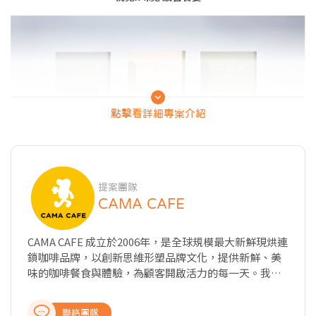
點擊看詳細專案介紹
提案團隊
【CAMA CAFE 台灣藝術家x在地小農系列】
CAMA CAFE
以獨立藝術雜誌造型巧思呈現包裝設計，邀請到汪柏成、吳芊頤及
温孟瑜三位台灣藝術家運用各自作品風格搭配嚴選台灣在地小農咖
CAMA CAFE 成立於2006年，是全球規模最大新鮮現烘連
啡風味，將藝術畫作躍上咖啡豆包裝，透過視覺帶動風味聯想，讓
鎖咖啡品牌，以創新思維形塑品牌文化，提供新鮮、美
咖啡美學走入生活空間。
味的咖啡餐食與體驗，為顧客開啟活力的每一天。我們
選擇在店內演繹整個「Bean to Cup」過程，從手工挑
汪柏成／藝術家
豆、新鮮現烘到黃金萃取，講究從一顆生豆到一杯咖啡
擅長融合書法、繪畫、雕塑與建築語彙，探索時間與存在的感
聯絡團隊