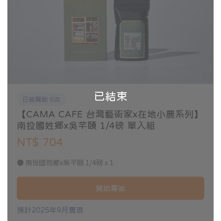
已結束
已被贊助 0次
【CAMA CAFE 台灣藝術家x在地小農系列】
南投國姓鄉x吳芊頤 1/4磅 單入組
NT$ 704
● 南投國姓鄉x吳芊頤 1/4磅 x 1
贊助專案
預計2025年9月實現