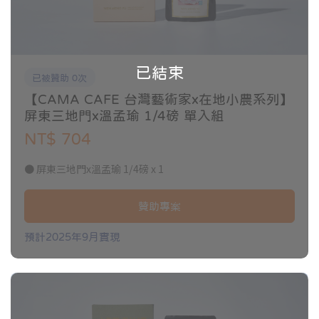
PROJECT
注意事項
NOTICE
當您在收到商品後，發現訂購商品不符或運送過程中損壞，請立即
已結束
已被贊助 0次
通知我們為您處理。
【CAMA CAFE 台灣藝術家x在地小農系列】
鑑賞期內請保持原商品完整性，商品一經使用恕不接受退貨。
屏東三地門x溫孟瑜 1/4磅 單入組
客服信箱｜
nbd@camacafe.com
NT$ 704
● 屏東三地門x溫孟瑜 1/4磅 x 1
贊助專案
預計2025年9月實現