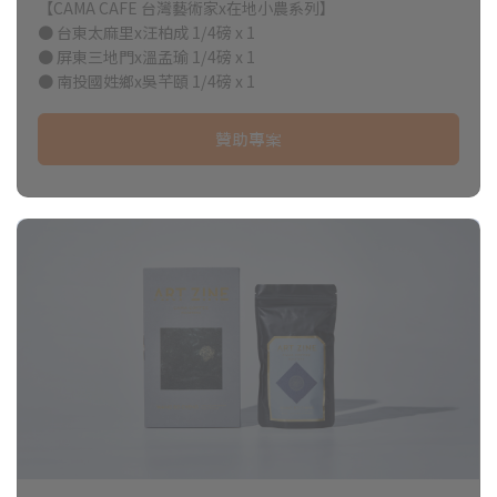
【CAMA CAFE 台灣藝術家x在地小農系列】
隆坡、義大利盧森堡等地展出，並入選日本Art Olympia特別
● 台東太麻里x汪柏成 1/4磅 x 1
獎、Arte Laguna和Luxembourg Art Prize等重要獎項。
● 屏東三地門x溫孟瑜 1/4磅 x 1
● 南投國姓鄉x吳芊頤 1/4磅 x 1
商品介紹｜台東太麻里Ｘ汪柏成
贊助專案
處理法：水洗
焙度：中淺焙
風味：焦糖、青草茶、話梅、檸檬
商品介紹｜南投國姓鄉Ｘ吳芊頤
處理法：蜜處理
焙度：中焙
風味：哈密瓜、太妃糖、芒果、甜李
商品介紹｜屏東三地門Ｘ溫孟瑜
處理法：厭氧發酵