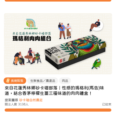
長期販售
生鮮食品／農產品
肉品
來自花蓮秀林鄉砂卡礑部落｜性感的瑪格利(馬告)味
道，結合香茅檸檬生薑三種味道的肉肉禮盒！
提案團隊
砂卡礑自然農莊
關注人數 3138人
已結束