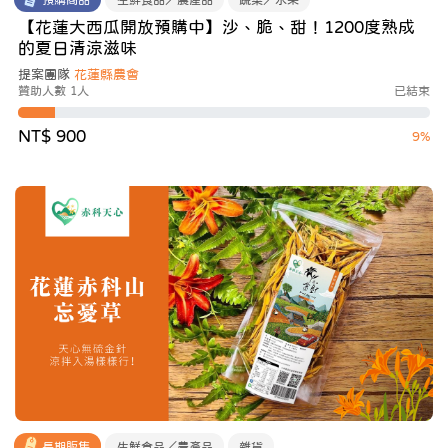
【花蓮大西瓜開放預購中】沙、脆、甜！1200度熟成
的夏日清涼滋味
提案團隊
花蓮縣農會
贊助人數 1人
已結束
NT$ 900
9%
長期販售
生鮮食品／農產品
雜貨