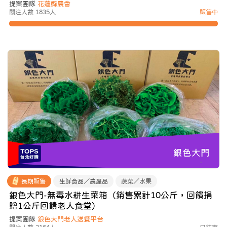
提案團隊
花蓮縣農會
關注人數 1835人
販售中
長期販售
生鮮食品／農產品
蔬菜／水果
銀色大門-無毒水耕生菜箱（銷售累計10公斤，回饋捐
贈1公斤回饋老人食堂）
提案團隊
銀色大門老人送餐平台