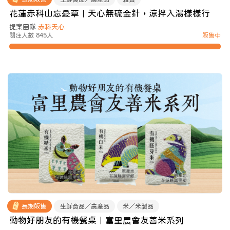
花蓮赤科山忘憂草｜天心無硫金針，涼拌入湯樣樣行
提案團隊
赤科天心
關注人數 845人
販售中
長期販售
生鮮食品／農產品
米／米製品
動物好朋友的有機餐桌｜富里農會友善米系列