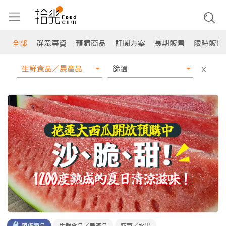
全部
群眾募資
預購商品
訂閱方案
長期販售
限時販售
生鮮食品／農產品
篩選
X
預購商品
生鮮食品／農產品
蔬菜／水果