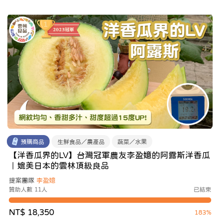
預購商品
生鮮食品／農產品
蔬菜／水果
【洋香瓜界的LV】台灣冠軍農友李盈嬑的阿露斯洋香瓜
｜媲美日本的雲林頂級良品
提案團隊
李盈嬑
贊助人數 11人
已結束
NT$ 18,350
183%