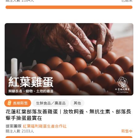
關注人數 2164人
已結束
長期販售
生鮮食品／農產品
其他
花蓮紅葉部落友善雞蛋｜放牧飼養、無抗生素、部落長
輩手撿蛋最實在
提案團隊
紅葉福利雞蛋生產合作社
關注人數 2103人
販售中