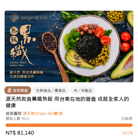
群眾募資
生鮮食品／農產品
米／米製品
源天然即食黑纖熟飯 用台東在地的營養 成就全家人的
健康
提案團隊
源天然Origin-米•禮•旅
贊助人數 41人
已結束
NT$ 81,140
121%