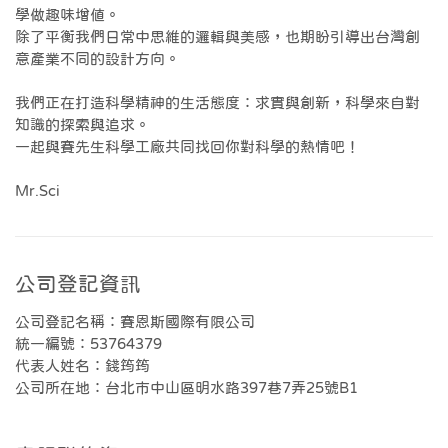
學做趣味增值。
除了平衡我們日常中思維的邏輯與美感，也期盼引導出台灣創
意產業不同的設計方向。
我們正在打造科學精神的生活態度：求實與創新，科學來自對
知識的探索與追求。
一起與賽先生科學工廠共同找回你對科學的熱情吧！
Mr.Sci
公司登記資訊
公司登記名稱：賽恩斯國際有限公司
統一編號：53764379
代表人姓名：錢筠筠
公司所在地：台北市中山區明水路397巷7弄25號B1