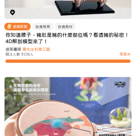
長期販售
飲食教育
飲食教材
你知道腰子、豬肚是豬的什麼部位嗎？看透豬的秘密！
4D解剖模型來了！
提案團隊
賽先生科學工厰
關注人數 8106人
販售中