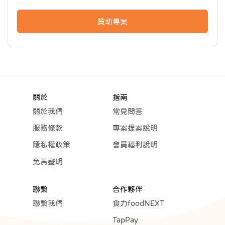
色彩豔麗的透明魚標本你也心動了嗎？不仿來體驗這奇幻的奧秘
贊助專案
吧！
After School系列包含讓你一刺就停不下來的「人體血管分布刺繡
套組」及充滿奇幻美感的「透明魚標本製作套組」。
關於
指南
簡單上手、科學及美感都爆棚的DIY套組，兩款各有擁護者，
關於我們
常見問答
無論你以前是否嘗試過這樣子的手作，我們保證，你一定會喜歡這
服務條款
專案提案說明
樣欲罷不能的奇妙過程及千變萬化的創作成果。​
隱私權政策
會員福利說明
免責聲明
聯繫
合作夥伴
PROJECT
注意事項
聯繫我們
食力foodNEXT
NOTICE
TapPay