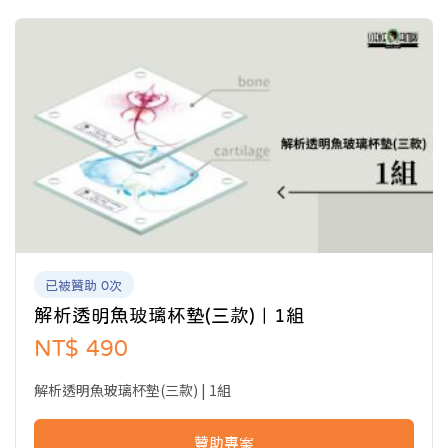
生科學工廠共同找回你對科學的熱情吧！ Mr.Sci
鰩總目跟鯊魚所屬的鯊總目同屬板鰓亞綱，兩者關係密切。
鰩總目物種的特徵在於其扁平的身體，巨大的胸鰭和頭部合而為
一，
而五到六對的鰓裂則位於體部下方。
(來源:wikipedia)
海馬
海馬
已被贊助 0次
海馬屬於輻鰭魚綱的魚類，是一種小型海洋動物，身長5-15厘米。
解析透明魚玻璃杯墊(三款)｜1組
因頭部彎曲與體近直角而得名。
在希臘神話中，海馬被視作為海神的坐騎。
NT$ 490
(來源:wikipedia)
解析透明魚玻璃杯墊(三款) | 1組
刺尾鯛
贊助專案