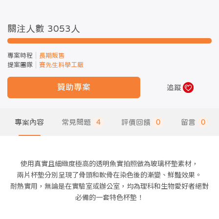
關注人數 3053
人
專案時程
長期販售
提案團隊
賽先生科學工厰
贊助專案
追蹤
專案內容
常見問題
4
評價回饋
0
留言
0
使用真實且細緻度極高的透明魚實拍照做為玻璃杯墊素材，
兩片杯墊分別呈現了骨頭和軟骨在染色後的漸變、鮮豔效果。
耐熱實用，無論是在實驗室或辦公室，均為理科和生物愛好者絕對
必備的一套特色杯墊！