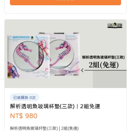
刺尾鯛
廣泛分布於除地中海外之熱帶及亞熱帶的海域。
體呈卵圓形或長橢圓形，側扁；尾柄細而有力。
口小，端位，具一列密生的門齒狀之齒或細長的刷毛狀齒。
體被小櫛鱗，有些固生於皮膚，使得表皮粗糙如砂紙，
故中文又名之 「粗皮鯛」；側線完整。
背鰭一枚，連續且基底長；尾鰭凹形、新月形或截形。
尾柄部有一至數枚之硬棘或骨板，有時退化或消失。
(來源:台灣魚類資料庫)
已被贊助 0次
解析透明魚玻璃杯墊(三款)｜2組免運
NT$ 980
透明魚對於學術研究上，提供了非常大的幫助，關於魚類的演化、
解析透明魚玻璃杯墊(三款) | 2組(免運)
外型、成長過程等，都能透過透明魚標本解密。