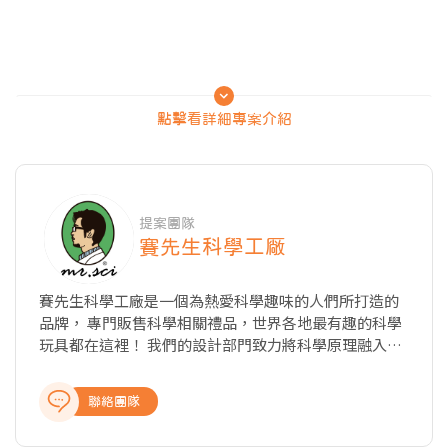
點擊看詳細專案介紹
全系列共三款
提案團隊
賽先生科學工厰
鰩
賽先生科學工廠是一個為熱愛科學趣味的人們所打造的
品牌， 專門販售科學相關禮品，世界各地最有趣的科學
鰩
玩具都在這裡！ 我們的設計部門致力將科學原理融入生
活，與藝術結合，為科學做趣味增值。 除了平衡我們日
鰩總目（學名：Rajomorphii），又名魟總目，是軟骨魚綱的一個
常中思維的邏輯與美感，也期盼引導出台灣創意產業不
總目，
聯絡團隊
同的設計方向。 我們正在打造科學精神的生活態度：求
包括我們日常生活提及的魔鬼魚及其他鰩科生物，
實與創新，科學來自對知識的探索與追求。 一起與賽先
合計有約560個物種，可分為13個科。