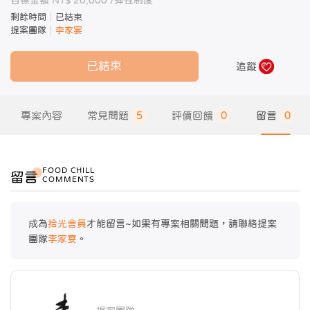
目標金額 NT$ 20,000 /
彈性制度
剩餘時間
已結束
提案團隊
李家宴
已結束
追蹤
專案內容
常見問題
5
評價回饋
0
留言
0
FOOD CHILL
留言
COMMENTS
成為
拾光會員
才能留言~如果有專案相關問題，請聯絡提案
團隊
李家宴
。