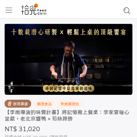
群眾募資
調理食品
熟食調理包
【李崗導演的味覺計畫】將記憶搬上餐桌：李家宴暖心
呈獻，老北京醬鴨 × 筍絲蹄膀
NT$ 31,020