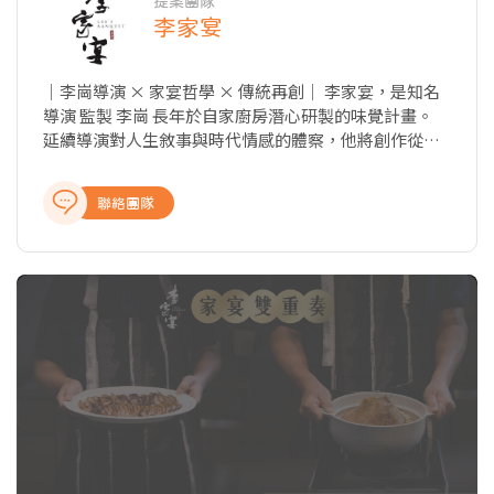
提案團隊
李家宴
｜李崗導演 × 家宴哲學 × 傳統再創｜ 李家宴，是知名
導演 監製 李崗 長年於自家廚房潛心研製的味覺計畫。
延續導演對人生敘事與時代情感的體察，他將創作從攝
影機轉向鍋爐火，歷經十數年，打造出一席專屬於東方
文化、身心平衡與日常記憶的「家宴」。 從北京胡同到
聯絡團隊
江南巷弄，每一道菜都是李崗導演的情感與故事，和親
自測味、修煉、打磨的成果。 「李家宴」，不只是好
吃，更是一種 慢與雅的哲學餐桌與人生的體驗。