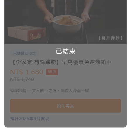
已結束
已被贊助 0次
【李家宴 筍絲蹄膀】早鳥優惠免運熱銷中
NT$ 1,680
95折
NT$ 1,740
筍絲蹄膀 — 文人雅士之選，聞香入骨而不膩
贊助專案
預計2025年9月實現