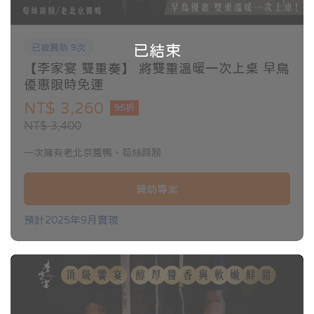
已結束
已被贊助 9次
【李家宴 雙重奏】 將雙重溫暖一次上桌 早鳥
優惠限時免運
NT$ 3,260
95折
NT$ 3,400
一次擁有老北京醬鴨、筍絲蹄膀
贊助專案
預計2025年9月實現