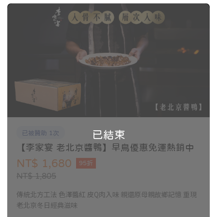
已結束
已被贊助 1次
【李家宴 老北京醬鴨】早鳥優惠免運熱銷中
NT$ 1,680
95折
NT$ 1,805
傳統北方工法 色澤醬紅 皮Q肉入味 親還原母親故鄉記憶 重現
老北京冬日經典滋味