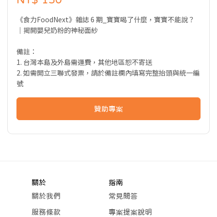
《食力FoodNext》雜誌 6 期_寶寶喝了什麼，寶寶不能說？
｜揭開嬰兒奶粉的神秘面紗
備註：
1. 台灣本島及外島需運費，其他地區恕不寄送
2. 如需開立三聯式發票，請於備註欄內填寫完整抬頭與統一編
號
贊助專案
關於
指南
關於我們
常見問答
服務條款
專案提案說明