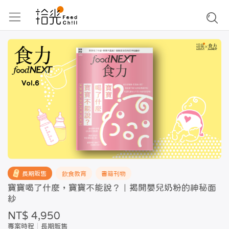
長期販售
飲食教育
書籍刊物
寶寶喝了什麼，寶寶不能說？｜揭開嬰兒奶粉的神秘面
紗
NT$ 4,950
專案時程
長期販售