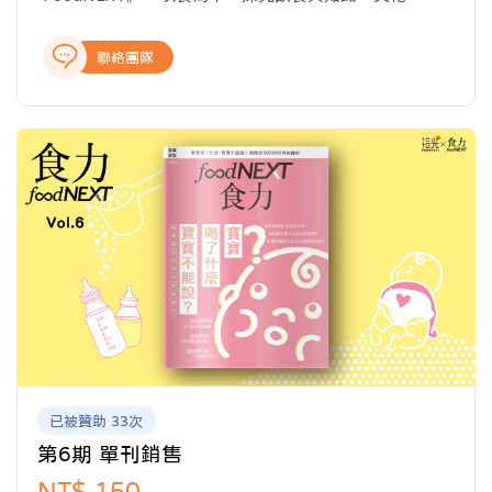
業、科技以及教育的種種牽動力，從國內外最新產業動
態、飲食美學與文化、科學客觀的知識剖析、深入的報
聯絡團隊
導與專題製作，提供讀者完整全面的產業報導，讓關注
食事的閱聽眾，開啟食域新觀點。
已被贊助 33次
第6期 單刊銷售
NT$ 150