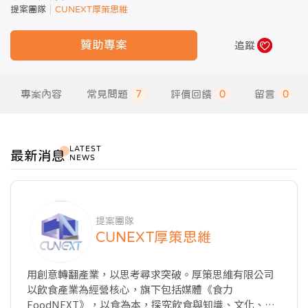
提案團隊
CUNEXT厚策思維
贊助專案
追蹤
專案內容
常見問題
7
評價回饋
0
留言
0
LATEST
最新消息
NEWS
提案團隊
CUNEXT厚策思維
用創意轉翻產業，以思考尋求突破。厚策思維有限公司
以飲食產業為經營核心，旗下包括媒體《食力
FoodNEXT》，以食為本，探究飲食與知識、文化、商