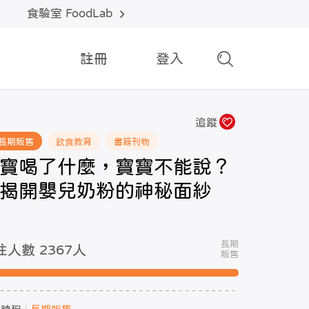
食驗室 FoodLab
註冊
登入
追蹤
長期販售
飲食教育
書籍刊物
寶喝了什麼，寶寶不能說？
揭開嬰兒奶粉的神秘面紗
長期
注人數 2367
人
販售