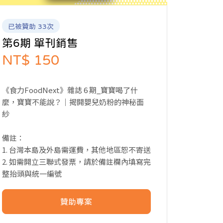
已被贊助 33次
第6期 單刊銷售
NT$ 150
《食力FoodNext》雜誌 6 期_寶寶喝了什
麼，寶寶不能說？｜揭開嬰兒奶粉的神秘面
紗
備註：
1. 台灣本島及外島需運費，其他地區恕不寄送
2. 如需開立三聯式發票，請於備註欄內填寫完
整抬頭與統一編號
贊助專案