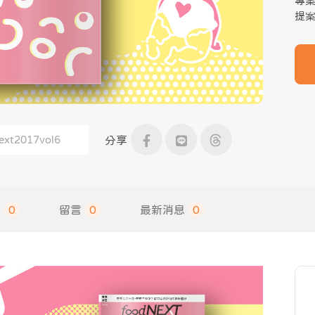
專
提
分享
饋
0
留言
0
最新消息
0