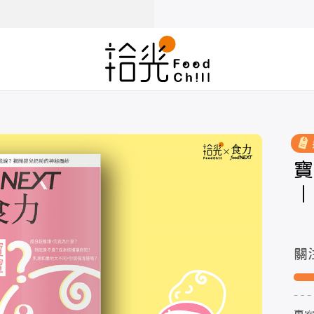
寶
｜
關