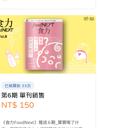
的報導與專題製作，提供讀者完整全面的產
業報導，讓關注食事的閱聽眾，開啟食域新
觀點。
已被贊助 33次
第6期 單刊銷售
NT$ 150
《食力FoodNext》雜誌 6 期_寶寶喝了什