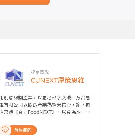
提案團隊
CUNEXT厚策思維
用創意轉翻產業，以思考尋求突破。厚策思
維有限公司以飲食產業為經營核心，旗下包
括媒體《食力FoodNEXT》，以食為本，探
究飲食與知識、文化、商業、科技以及教育
的種種牽動力，從國內外最新產業動態、飲
聯絡團隊
食美學與文化、科學客觀的知識剖析、深入