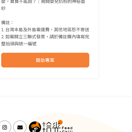
麼，寶寶不能說？｜揭開嬰兒奶粉的神秘面
紗
備註：
1. 台灣本島及外島需運費，其他地區恕不寄送
2. 如需開立三聯式發票，請於備註欄內填寫完
整抬頭與統一編號
贊助專案