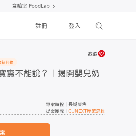
食驗室 FoodLab
註冊
登入
追蹤
書籍刊物
寶寶不能說？｜揭開嬰兒奶
專案時程
長期販售
提案團隊
CUNEXT厚策思維
案