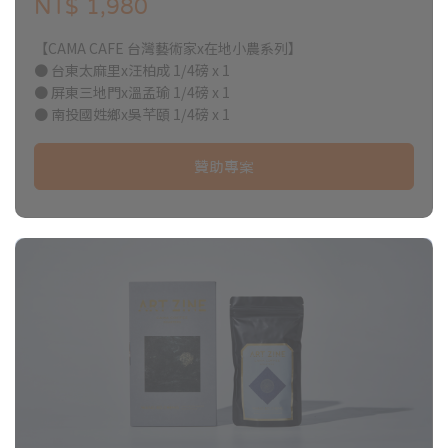
NT$ 1,980
【CAMA CAFE 台灣藝術家x在地小農系列】
● 台東太麻里x汪柏成 1/4磅 x 1
● 屏東三地門x溫孟瑜 1/4磅 x 1
● 南投國姓鄉x吳芊頤 1/4磅 x 1
贊助專案