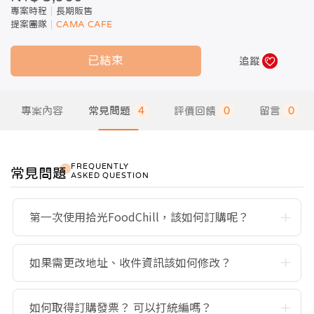
專案時程
長期販售
提案團隊
CAMA CAFE
已結束
追蹤
專案內容
常見問題
4
評價回饋
0
留言
0
FREQUENTLY
常見問題
ASKED QUESTION
第一次使用拾光FoodChill，該如何訂購呢？
如果需更改地址、收件資訊該如何修改？
如何取得訂購發票？ 可以打統編嗎？