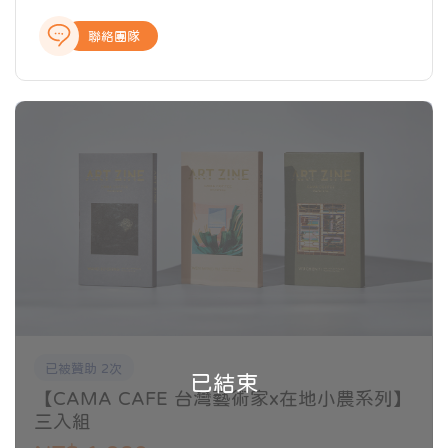
選擇在店內演繹整個「Bean to Cup」過程，從手工挑
豆、新鮮現烘到黃金萃取，講究從一顆生豆到一杯咖啡
聯絡團隊
的每一個環節，讓顧客享用一杯五感體驗的好咖啡，將
新鮮現烘文化推向全世界！
已被贊助 2次
已結束
【CAMA CAFE 台灣藝術家x在地小農系列】
三入組