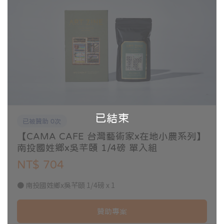
已結束
已被贊助 0次
【CAMA CAFE 台灣藝術家x在地小農系列】
南投國姓鄉x吳芊頤 1/4磅 單入組
NT$ 704
● 南投國姓鄉x吳芊頤 1/4磅 x 1
贊助專案