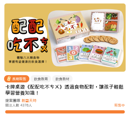
長期販售
飲食教育
飲食教材
卡牌桌遊《配配吃不ㄘㄨ》透過食物配對，讓孩子輕鬆
學習營養知識！
提案團隊
創藝天時
關注人數 4378人
販售中