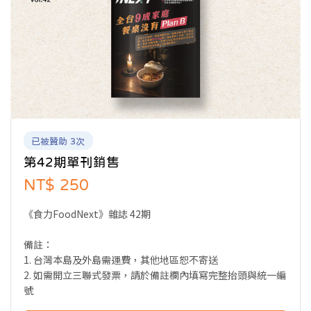
已被贊助 3次
第42期單刊銷售
NT$ 250
《食力FoodNext》雜誌 42期
備註：
1. 台灣本島及外島需運費，其他地區恕不寄送
2. 如需開立三聯式發票，請於備註欄內填寫完整抬頭與統一編
號