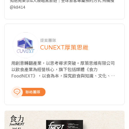
知遇宛東京&大阪暗黑旅遊｜全球旅客專屬預約方式 飛機搜
@k8414
提案團隊
CUNEXT厚策思維
用創意轉翻產業，以思考尋求突破。厚策思維有限公司
以飲食產業為經營核心，旗下包括媒體《食力
FoodNEXT》，以食為本，探究飲食與知識、文化、商
業、科技以及教育的種種牽動力，從國內外最新產業動
態、飲食美學與文化、科學客觀的知識剖析、深入的報
聯絡團隊
導與專題製作，提供讀者完整全面的產業報導，讓關注
食事的閱聽眾，開啟食域新觀點。