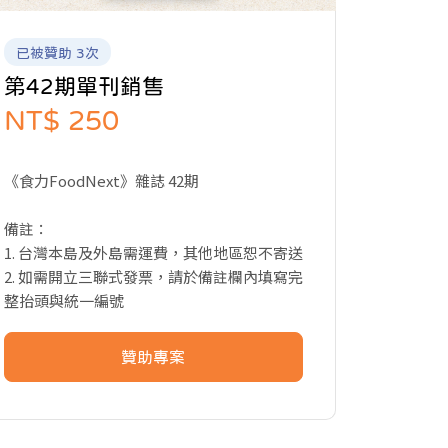
已被贊助 3次
第42期單刊銷售
NT$ 250
《食力FoodNext》雜誌 42期
備註：
1. 台灣本島及外島需運費，其他地區恕不寄送
2. 如需開立三聯式發票，請於備註欄內填寫完
整抬頭與統一編號
贊助專案