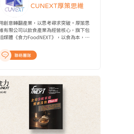
CUNEXT厚策思維
用創意轉翻產業，以思考尋求突破。厚策思
維有限公司以飲食產業為經營核心，旗下包
括媒體《食力FoodNEXT》，以食為本，探
究飲食與知識、文化、商業、科技以及教育
的種種牽動力，從國內外最新產業動態、飲
聯絡團隊
食美學與文化、科學客觀的知識剖析、深入
的報導與專題製作，提供讀者完整全面的產
業報導，讓關注食事的閱聽眾，開啟食域新
觀點。