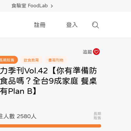
食驗室 FoodLab
註冊
登入
追蹤
長期販售
飲食教育
書籍刊物
力季刊Vol.42【你有準備防
食品嗎？全台9成家庭 餐桌
有Plan B】
長期
注人數 2580
人
販售