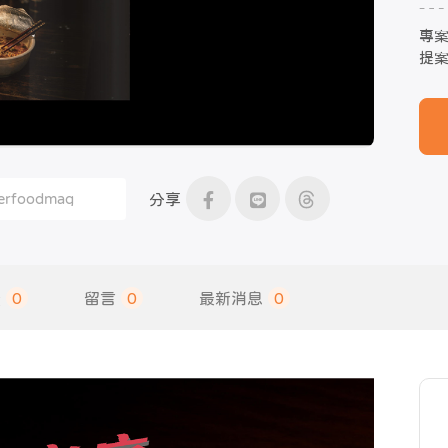
專
提
分享
饋
0
留言
0
最新消息
0