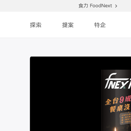
食力 FoodNext
探索
提案
特企