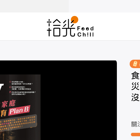
食
災
沒
關