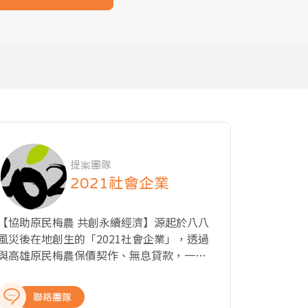
提案團隊
2021社會企業
【協助原民梅農 共創永續經濟】源起於八八
風災後在地創生的「2021社會企業」，透過
與高雄原民梅農保價契作、無息貸款，一同
堅持以天然方式栽種無毒梅(通過SGS 411項
無農藥檢出)。 從上游的梅農輔導與契作；中
聯絡團隊
游運用日本和歌山職人工法研發各式梅子產