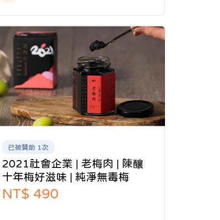
品；下游則經由自有品牌「2021」行銷推廣
系列商品，創造出共好、永續的「老梅經濟
圈」。
已被贊助 1次
2021社會企業 | 老梅肉 | 陳釀
十年梅好滋味 | 純淨無毒梅
NT$ 490