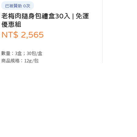
已被贊助 0次
老梅肉隨身包禮盒30入 | 免運
優惠組
NT$ 2,565
數量：3盒；30包/盒
商品規格：12g/包
成分：陳年釀漬梅(梅子、蔗糖、海鹽)、陳年
巴薩米克醋
贊助專案