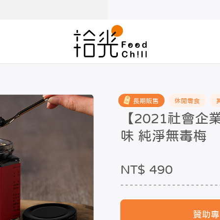
長期販售
休閒零食
【2021社會
味 純淨無毒梅
NT$ 490
贊助專