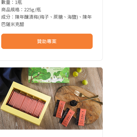
數量：1瓶
商品規格：225g/瓶
成分：陳年釀漬梅(梅子、蔗糖、海鹽)、陳年
巴薩米克醋
贊助專案