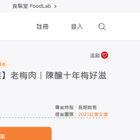
食驗室 FoodLab
註冊
登入
追蹤
其他
企業】老梅肉｜陳釀十年梅好滋
專案時程
長期販售
提案團隊
2021社會企業
案