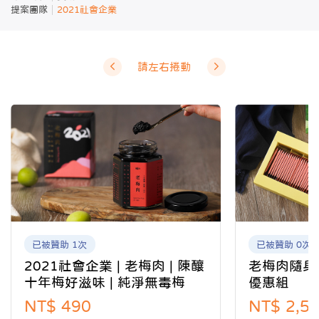
提案團隊
2021社會企業
請左右捲動
已被贊助 1次
已被贊助 0次
2021社會企業 | 老梅肉 | 陳釀
老梅肉隨身包
十年梅好滋味 | 純淨無毒梅
優惠組
NT$ 490
NT$ 2,5