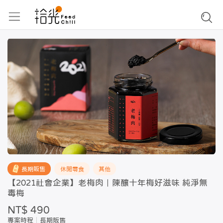
長期販售
休閒零食
其他
【2021社會企業】老梅肉｜陳釀十年梅好滋味 純淨無
毒梅
NT$ 490
專案時程
長期販售