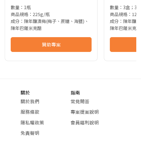
數量：1瓶
數量：3盒；30
商品規格：225g/瓶
商品規格：12g
成分：陳年釀漬梅(梅子、蔗糖、海鹽)、
成分：陳年釀漬
陳年巴薩米克醋
陳年巴薩米克醋
贊助專案
關於
指南
關於我們
常見問答
服務條款
專案提案說明
隱私權政策
會員福利說明
免責聲明