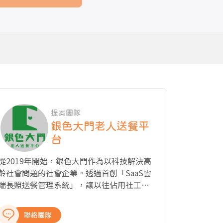
提案團隊
銀色大門老人送餐平
台
從2019年開始，銀色大門作為以科技解決高
齡社會問題的社會企業。透過首創「SaaS雲
端長照送餐管理系統」，讓以往佔用社工大
量行政時間的紙本管理，系統化優化效率，
更達到「送餐即時進度掌握」、「送餐關懷
聯絡團隊
日誌」，讓每次的送餐與關懷，更落實、更