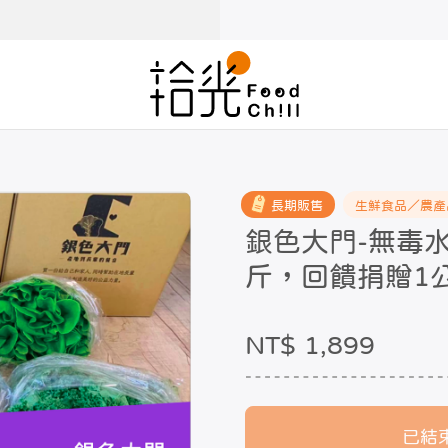
長期販售
生鮮食品／農產
銀色大門-無毒
斤，回饋捐贈1
NT$ 1,899
已結