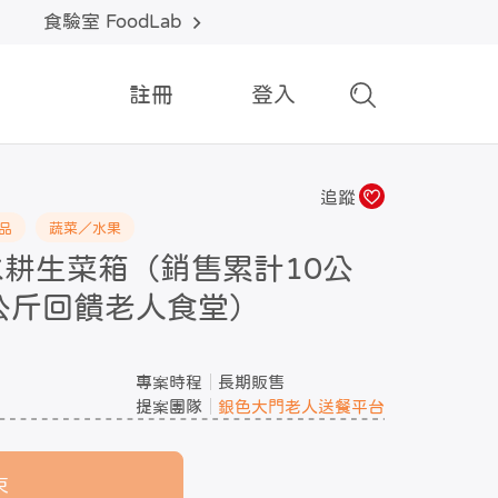
食驗室 FoodLab
註冊
登入
追蹤
品
蔬菜／水果
水耕生菜箱（銷售累計10公
公斤回饋老人食堂）
專案時程
長期販售
提案團隊
銀色大門老人送餐平台
束