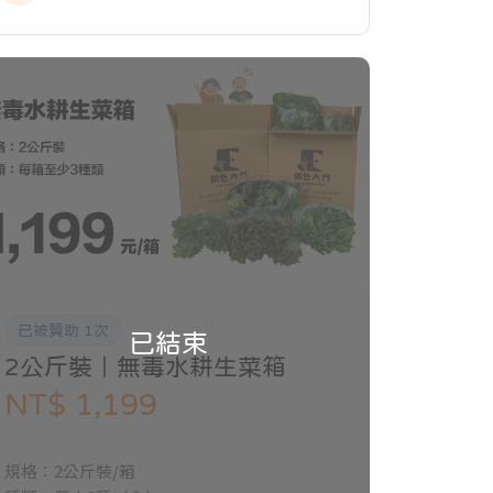
透明、更讓社工掌握長輩每日服務的即時狀
況。與長照機構、社福、社區單位等，導入
工具共同協力，用溫飽與關懷，推開長輩的
大門。 更透過ESG社會永續服務，邀請企業
共同投入社會影響力實踐，邁向全台長輩零
飢餓的目標。用多元的銀髮友善參與方式，
目標讓銀髮友善更容易！
已被贊助 1次
已結束
2公斤裝｜無毒水耕生菜箱
NT$ 1,199
規格：2公斤裝/箱