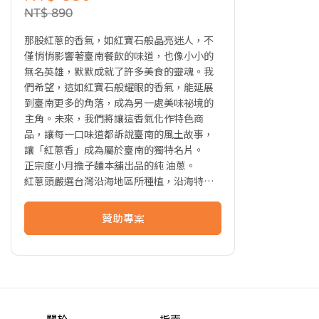
NT$ 890
那股紅蔥的香氣，如紅寶石般晶亮迷人，不
僅悄悄影響著臺南餐飲的味道，也像小小的
無名英雄，默默成就了許多美食的靈魂。我
們希望，這如紅寶石般耀眼的香氣，能延展
到臺南更多的角落，成為另一處美味祕境的
主角。未來，我們將讓這香氣化作特色商
品，讓每一口味道都訴說臺南的風土故事，
讓「紅蔥香」成為屬於臺南的獨特名片。
正宗度小月擔子麵本舖出品的純 油蔥。
紅蔥頭嚴選台灣沿海地區所種植，沿海特殊
鹽地所種植出的紅蔥頭香氣特別濃郁，而且
帶有天然甜味。沒有其他化學添加物，
贊助專案
最具台灣家鄉味的調味聖品，是海外打拼遊
子記憶中的味道。