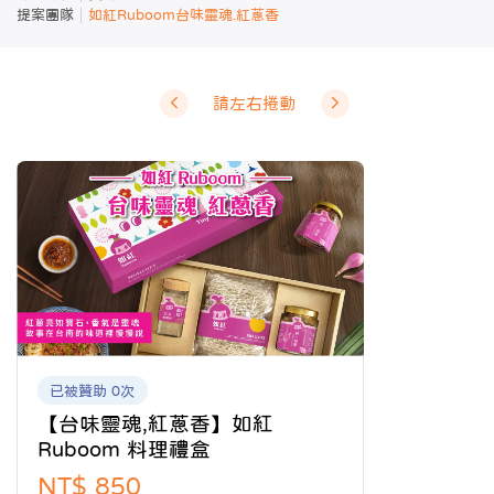
提案團隊
如紅Ruboom台味靈魂.紅蔥香
請左右捲動
已被贊助 0次
【台味靈魂,紅蔥香】如紅
Ruboom 料理禮盒
NT$ 850