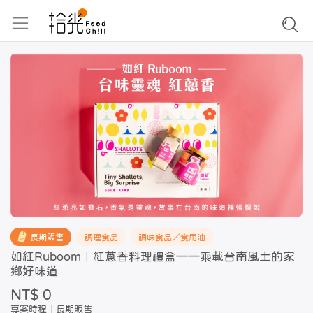
長期販售
調理食品
調味食品／食用油
如紅Ruboom｜紅蔥香料理禮盒——乘載台南風土的家
鄉好味道
NT$ 0
專案時程
長期販售