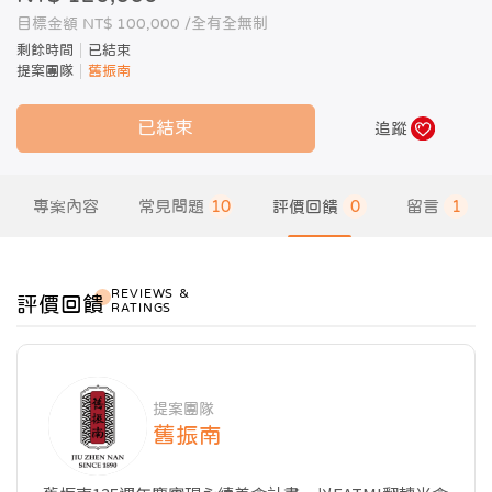
目標金額 NT$ 100,000 /
全有全無制
剩餘時間
已結束
提案團隊
舊振南
已結束
追蹤
專案內容
常見問題
10
評價回饋
0
留言
1
REVIEWS ＆
評價回饋
RATINGS
提案團隊
舊振南