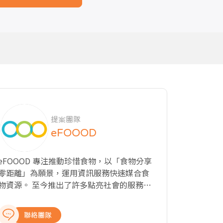
提案團隊
eFOOOD
eFOOOD 專注推動珍惜食物，以「食物分享
零距離」為願景，運用資訊服務快速媒合食
資源。 至今推出了許多點亮社會的服務，
包括： 1. 食物分享地圖：媒合食物捐贈及弱
勢領取。 2. 晚鳥餐平台： 餐廳店家以優惠價
聯絡團隊
銷售或捐贈打烊前餐點，惜食環保減少浪