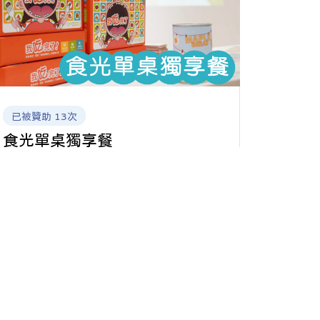
📩 下單後，我們將以電子檔形式寄送教材，
老師可直接列印使用或投影教學。
用一場遊戲，讓孩子更關心食物、守護地球
🌍
已被贊助 13次
食光單桌獨享餐
NT$ 890
優惠價 890元，83折
本方案將提供桌遊一組＋卡牌保護套一份。
原價 桌遊 890＋卡套 99元，含郵資
贊助專案