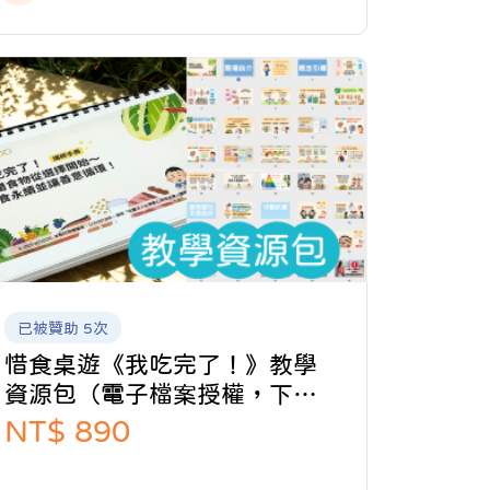
費。 3. 惜食桌遊《我吃完了！》：透過遊戲
機制，設計惜食教材，推動惜食教育，啟發
孩子了解惜食的重要！ eFOOOD 以各種不同
面向推廣惜食享食捐食，推動社會的「膳循
環」。
已被贊助 5次
惜食桌遊《我吃完了！》教學
資源包（電子檔案授權，下單
後Email提供）
NT$ 890