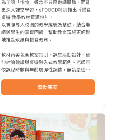
為了讓「惜食」概念不只是遊戲體驗，而能
更深入課堂學習，eFOOOD特別推出《惜食
桌遊 教學教材資源包》。
以實際導入校園的教學經驗為基礎，結合老
師與學生的真實回饋，幫助教育現場更輕鬆
地推動永續與惜食教育。
教材內容包含教案指引、課堂活動設計、延
伸討論建議與桌遊融入式教學範例。老師可
依課程時數與年齡層彈性調整，無論是班級
晨光課、生活課，或是校園主題週，都能立
即應用。
贊助專案
這套資源包誕生的初衷，是希望透過遊戲與
學習結合，讓孩子在輕鬆互動中理解「食物
不該被浪費、每一口都有價值」。
從認識食材、理解浪費，到思考改變行動，
每一步都讓惜食教育更具體、也更有趣。