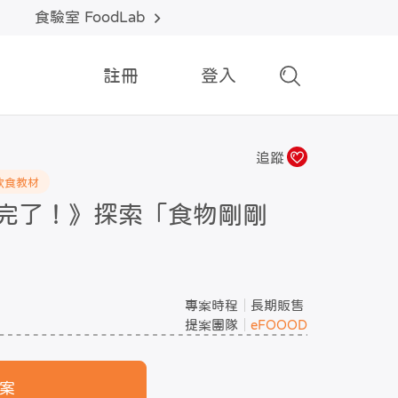
食驗室 FoodLab
註冊
登入
追蹤
飲食教材
完了！》探索「食物剛剛
專案時程
長期販售
提案團隊
eFOOOD
案