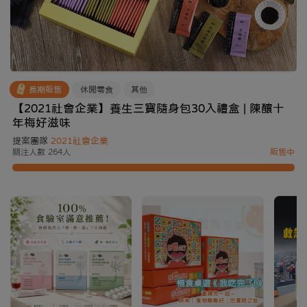
長期販售
休閒零食
其他
【2021社會企業】養生三寶隨身包30入禮盒 | 陳釀十
年梅好滋味
提案團隊
2021社會企業
關注人數 264人
販售中