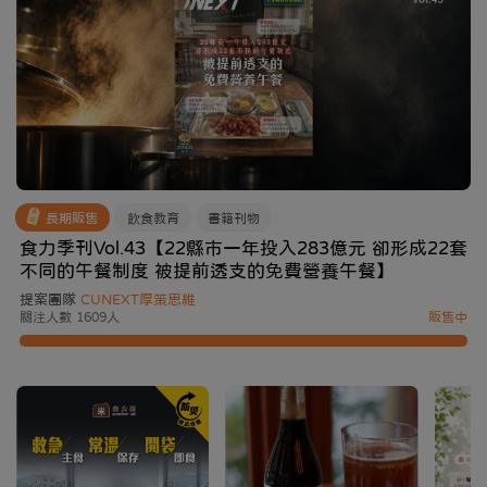
長期販售
飲食教育
書籍刊物
食力季刊Vol.43【22縣市一年投入283億元 卻形成22套
不同的午餐制度 被提前透支的免費營養午餐】
提案團隊
CUNEXT厚策思維
關注人數 1609人
販售中