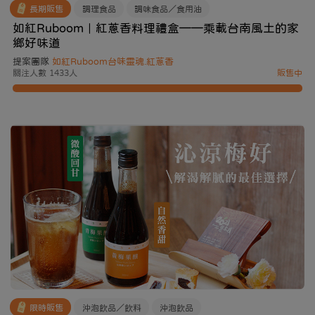
長期販售
調理食品
調味食品／食用油
如紅Ruboom｜紅蔥香料理禮盒——乘載台南風土的家
鄉好味道
提案團隊
如紅Ruboom台味靈魂.紅蔥香
關注人數 1433人
販售中
限時販售
沖泡飲品／飲料
沖泡飲品