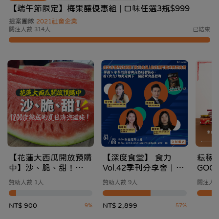
【端午節限定】梅果釀優惠組 | 口味任選3瓶$999
提案團隊
2021社會企業
關注人數 314人
已結束
【花蓮大西瓜開放預購
【深度食堂】 食力
耘稼
中】沙、脆、甜！
Vol.42季刊分享會｜重
GOO
1200度熟成的夏日清
新定義防災食品，讓
土地
贊助人數 1人
贊助人數 9人
關注人數
涼滋味
「備災」成為「日常」
溫度
打造你的安心飲食提
NT$ 900
NT$ 2,899
9%
57%
案！