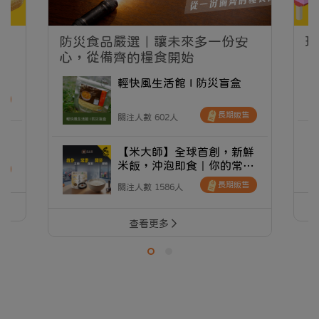
防災食品嚴選｜讓未來多一份安
玩
心，從備齊的糧食開始
食
衡
輕快風生活館 I 防災盲盒
售
長期販售
關注人數 602人
裡
農
【米大師】全球首創，新鮮
品
米飯，沖泡即食｜你的常溫
售
防災應援補給站
長期販售
關注人數 1586人
查看更多