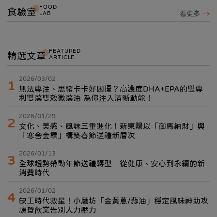
FOOD
食驗室
LAB
看更多
FEATURED
精選文章
ARTICLE
2026/03/02
1
無法專注、思緒卡卡好困擾？高濃度DHA+EPA的雙專
利雙藻雙效微藻油 為你注入清晰動能！
2026/01/29
2
文化、美感、風味三重進化！新東陽以「御馬納財」與
「寒舍金饌」構築春節送禮新層次
2026/01/13
3
全球趨勢帶動年節送禮轉型 從健康、安心到永續的新
消費時代
2026/01/02
4
缺工時代救星！小磨坊「金黃蔥/蒜油」穩定風味神助攻
讓餐飲業告別人力壓力