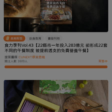
長期販售
飲食教育
書籍刊物
食力季刊Vol.43【22縣市一年投入283億元 卻形成22套
不同的午餐制度 被提前透支的免費營養午餐】
提案團隊
CUNEXT厚策思維
關注人數 1609人
販售中