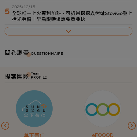
2025/12/15
5
全球唯一上火專利加熱、可折疊摺摺焱烤爐StoviGo登上
拾光募資！早鳥限時優惠要買要快
問卷調查
QUESTIONNAIRE
Team
提案團隊
PROFILE
傘下有仁
eFOOOD