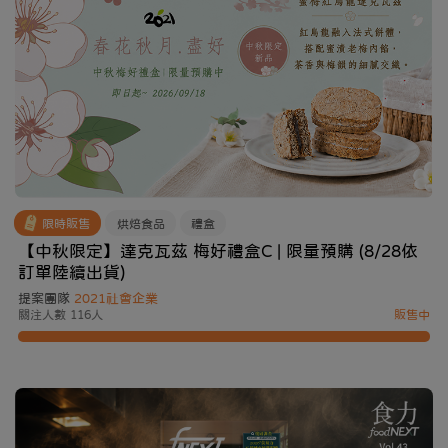
限時販售
烘焙食品
禮盒
【中秋限定】達克瓦茲 梅好禮盒C | 限量預購 (8/28依
訂單陸續出貨)
提案團隊
2021社會企業
關注人數 116人
販售中