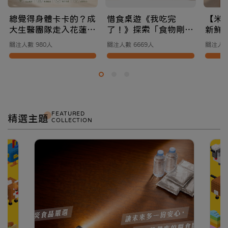
總覺得身體卡卡的？成
惜食桌遊《我吃完
【米
大生醫團隊走入花蓮，
了！》探索「食物剛剛
新鮮
為你找回身體本來的舒
好」的冒險之旅
你的
關注人數 980人
關注人數 6669人
關注人數
適節奏
站
FEATURED
精選主題
COLLECTION