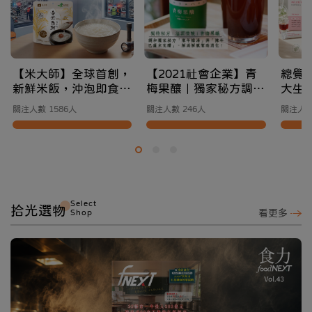
【米大師】全球首創，
【2021社會企業】青
總覺
新鮮米飯，沖泡即食｜
梅果釀｜獨家秘方調製
大生
你的常溫防災應援補給
溫潤微酸風味
為你
關注人數 1586人
關注人數 246人
關注人數
站
適節
Select
拾光選物
Shop
看更多