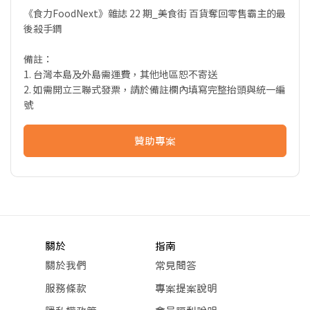
《食力FoodNext》雜誌 22 期_美食街 百貨奪回零售霸主的最
後殺手鐧
備註：
1. 台灣本島及外島需運費，其他地區恕不寄送
2. 如需開立三聯式發票，請於備註欄內填寫完整抬頭與統一編
號
贊助專案
關於
指南
關於我們
常見問答
服務條款
專案提案說明