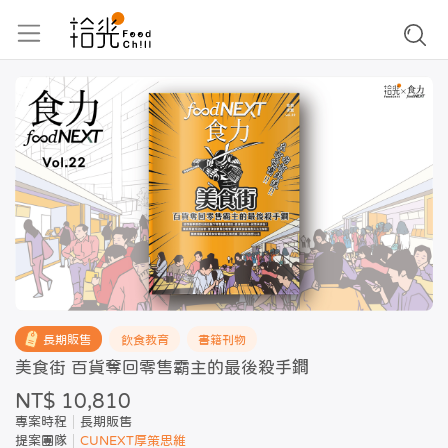
長期販售
飲食教育
書籍刊物
美食街 百貨奪回零售霸主的最後殺手鐧
NT$ 10,810
專案時程
長期販售
提案團隊
CUNEXT厚策思維