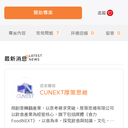
贊助專案
追蹤
專案內容
常見問題
7
評價回饋
0
留言
0
LATEST
最新消息
NEWS
提案團隊
CUNEXT厚策思維
用創意轉翻產業，以思考尋求突破。厚策思維有限公司
以飲食產業為經營核心，旗下包括媒體《食力
FoodNEXT》，以食為本，探究飲食與知識、文化、商
業、科技以及教育的種種牽動力，從國內外最新產業動