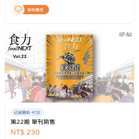
態、飲食美學與文化、科學客觀的知識剖析、深入的報
聯絡團隊
導與專題製作，提供讀者完整全面的產業報導，讓關注
食事的閱聽眾，開啟食域新觀點。
已被贊助 47次
第22期 單刊銷售
NT$ 230