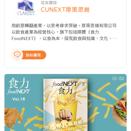
提案團隊
CUNEXT厚策思維
用創意轉翻產業，以思考尋求突破。厚策思維有限公司
以飲食產業為經營核心，旗下包括媒體《食力
FoodNEXT》，以食為本，探究飲食與知識、文化、商
業、科技以及教育的種種牽動力，從國內外最新產業動
態、飲食美學與文化、科學客觀的知識剖析、深入的報
聯絡團隊
導與專題製作，提供讀者完整全面的產業報導，讓關注
食事的閱聽眾，開啟食域新觀點。