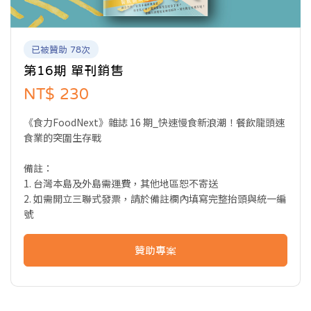
已被贊助 78次
第16期 單刊銷售
NT$ 230
《食力FoodNext》雜誌 16 期_快速慢食新浪潮！餐飲龍頭速
食業的突圍生存戰
備註：
1. 台灣本島及外島需運費，其他地區恕不寄送
2. 如需開立三聯式發票，請於備註欄內填寫完整抬頭與統一編
號
贊助專案