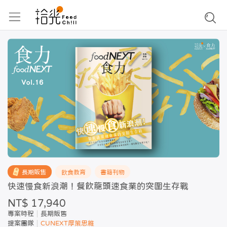
長期販售
飲食教育
書籍刊物
快速慢食新浪潮！餐飲龍頭速食業的突圍生存戰
NT$ 17,940
專案時程
長期販售
提案團隊
CUNEXT厚策思維