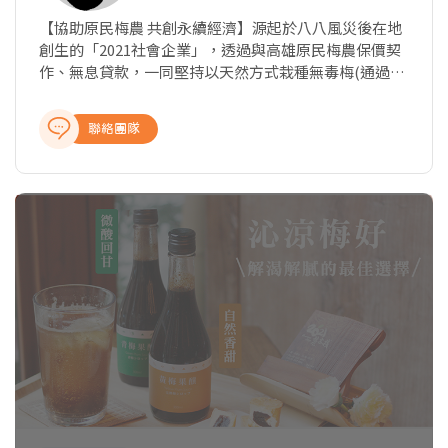
【協助原民梅農 共創永續經濟】源起於八八風災後在地
創生的「2021社會企業」，透過與高雄原民梅農保價契
作、無息貸款，一同堅持以天然方式栽種無毒梅(通過
SGS 411項無農藥檢出)。 從上游的梅農輔導與契作；中
游運用日本和歌山職人工法研發各式梅子產品；下游則
聯絡團隊
經由自有品牌「2021」行銷推廣系列商品，創造出共
好、永續的「老梅經濟圈」。