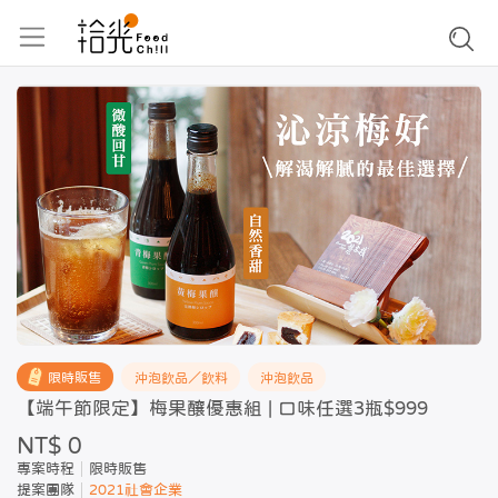
限時販售
沖泡飲品／飲料
沖泡飲品
【端午節限定】梅果釀優惠組 | 口味任選3瓶$999
NT$ 0
專案時程
限時販售
提案團隊
2021社會企業