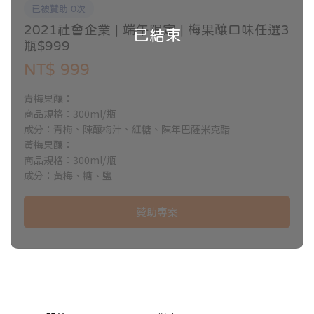
已被贊助 0次
2021社會企業 | 端午限定 | 梅果釀口味任選3
已結束
瓶$999
NT$ 999
青梅果釀：
商品規格：300ml/瓶
成分：青梅、陳釀梅汁、紅糖、陳年巴薩米克醋
黃梅果釀：
商品規格：300ml/瓶
成分：黃梅、糖、鹽
贊助專案