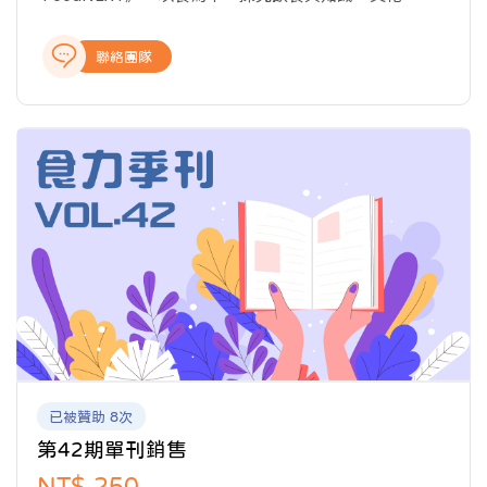
業、科技以及教育的種種牽動力，從國內外最新產業動
態、飲食美學與文化、科學客觀的知識剖析、深入的報
聯絡團隊
導與專題製作，提供讀者完整全面的產業報導，讓關注
食事的閱聽眾，開啟食域新觀點。
已被贊助 8次
第42期單刊銷售
NT$ 250