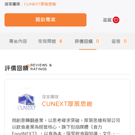
提案團隊
CUNEXT厚策思維
贊助專案
追蹤
專案內容
常見問題
8
評價回饋
0
留言
0
REVIEWS ＆
評價回饋
RATINGS
提案團隊
CUNEXT厚策思維
用創意轉翻產業，以思考尋求突破。厚策思維有限公司
以飲食產業為經營核心，旗下包括媒體《食力
FoodNEXT》，以食為本，探究飲食與知識、文化、商