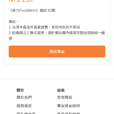
《食力FoodNext》雜誌 42期
備註：
1. 台灣本島及外島需運費，其他地區恕不寄送
2. 如需開立三聯式發票，請於備註欄內填寫完整抬頭與統一編
號
贊助專案
關於
指南
關於我們
常見問答
服務條款
專案提案說明