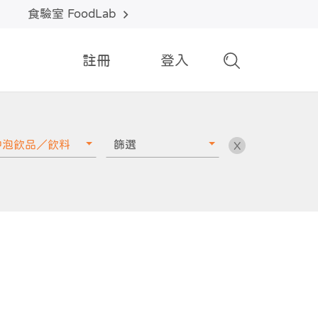
食驗室 FoodLab
註冊
登入
沖泡飲品／飲料
篩選
X