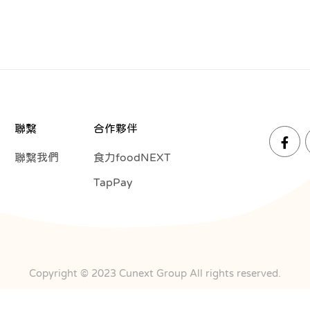
聯繫
合作夥伴
聯繫我們
食力foodNEXT
TapPay
Copyright © 2023 Cunext Group All rights reserved.