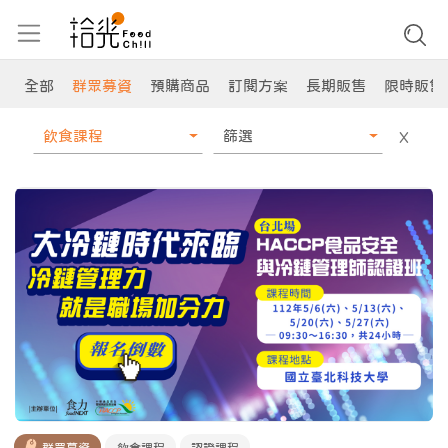
全部
群眾募資
預購商品
訂閱方案
長期販售
限時販售
飲食課程
篩選
X
群眾募資
飲食課程
認證課程