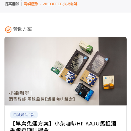
提案團隊
島嶼匯聚 - VIICOFFEE小柒咖啡
贊助方案
已被贊助4次
【早鳥免運方案】小柒咖啡HI! KAJU馬祖酒
香濾掛咖啡禮盒