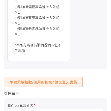
小柒咖啡濃情高粱濾掛 5 入組
×1
小柒咖啡蜜意高粱濾掛 5 入組
×1
小柒咖啡老酒風味濾掛 5 入組
×1
*本品有馬祖高粱酒香酒味但不
含酒精
想要累積點數/使用折扣嗎? 請先登入會員
收件資訊
*
收件人/真實姓名