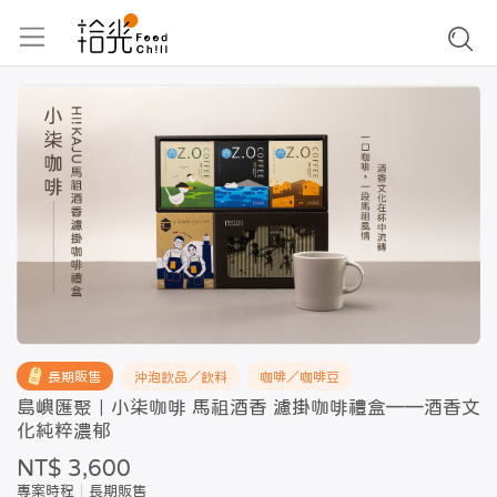
長期販售
沖泡飲品／飲料
咖啡／咖啡豆
島嶼匯聚｜小柒咖啡 馬祖酒香 濾掛咖啡禮盒——酒香文
化純粹濃郁
NT$ 3,600
專案時程
長期販售