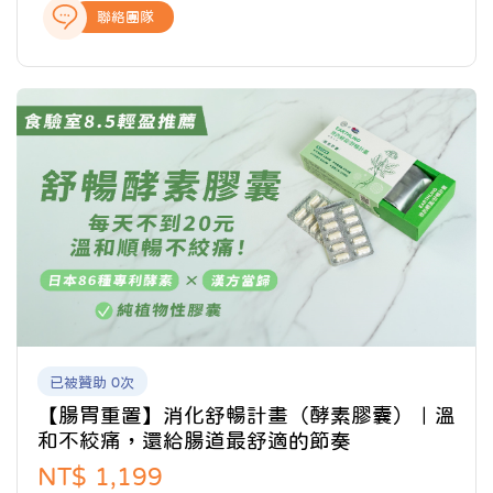
子出生了，才讓我們開始重新思考——我們想要什麼樣的
聯絡團隊
生活？ 因此，我們來到花蓮，透過我們獨創的生醫技術
平台，我們開發的核心是調養功能，將傳統草本植物開
發為機能原料，作為搭配現今許多保健產品的關鍵綠
葉，讓身體能更有效的補充營養元素。
已被贊助 0次
【腸胃重置】消化舒暢計畫（酵素膠囊）｜溫
和不絞痛，還給腸道最舒適的節奏
NT$ 1,199