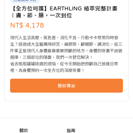
【全方位呵護】EARTHLING 植萃完整計畫
｜膚、節、腸，一次到位
NT$ 4,178
現代人生活高壓，氣色差、消化不良、行動卡卡常常同時發
生？經過成大生醫團隊研究，補膠原、顧關節、調消化，這三
件事正是現代人身體最需要被照顧的地方。身體的保養不該做
選擇，三個部位的隱憂，我們一次替您解決！
省去瓶瓶罐罐挑選的煩惱，從今天開始把照顧自己放進日常
裡，為身體預約一次全方位的深度保養！
贊助專案
關於
指南