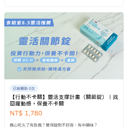
已被贊助 0次
【行動不卡關】靈活支撐計畫（關節錠）｜找
回躍動感，保養不卡關
NT$ 1,780
擔心吃久了有負擔？覺得錠劑不好吞、有中藥味？