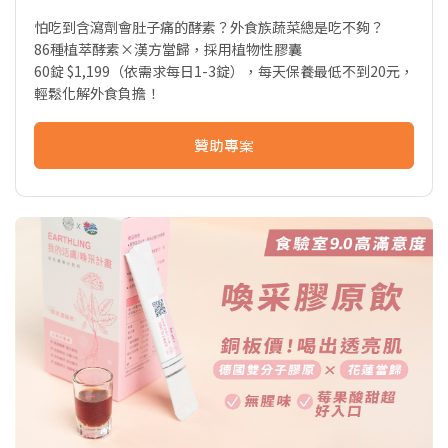
怕吃到含瀉劑會肚子痛的酵素？外食族蔬菜總是吃不夠？
86種植萃酵素×漢方當歸，採用植物性膠囊
60錠 $1,199（依需求每日1-3錠），每天保養最低不到20元，
輕鬆化解外食負擔！
贊助專案