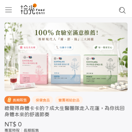
長期販售
保健食品
營養補給飲品
總覺得身體卡卡的？成大生醫團隊走入花蓮，為你找回
身體本來的舒適節奏
NT$ 0
專案時程
長期販售