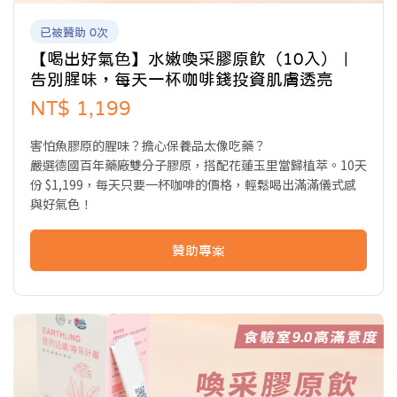
已被贊助 0次
【喝出好氣色】水嫩喚采膠原飲（10入）｜
告別腥味，每天一杯咖啡錢投資肌膚透亮
NT$ 1,199
害怕魚膠原的腥味？擔心保養品太像吃藥？
嚴選德國百年藥廠雙分子膠原，搭配花蓮玉里當歸植萃。10天
份 $1,199，每天只要一杯咖啡的價格，輕鬆喝出滿滿儀式感
與好氣色！
贊助專案