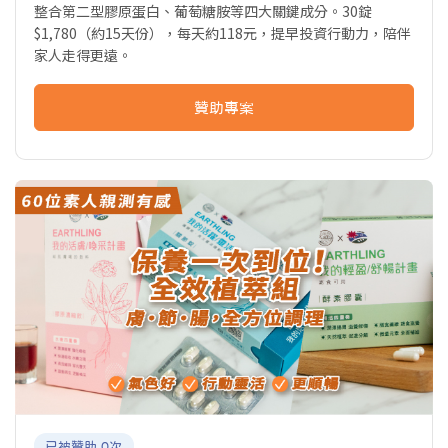
整合第二型膠原蛋白、葡萄糖胺等四大關鍵成分。30錠
$1,780（約15天份），每天約118元，提早投資行動力，陪伴
家人走得更遠。
贊助專案
已被贊助 0次