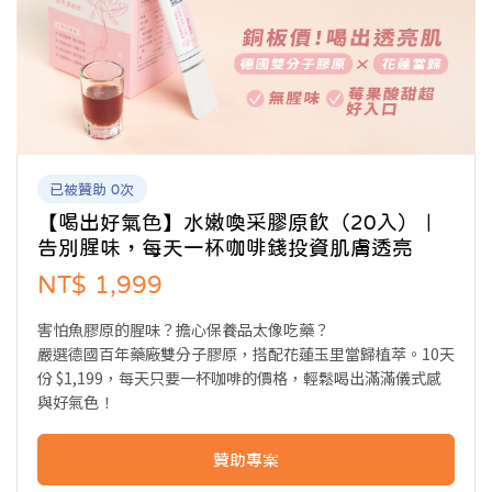
已被贊助 0次
【喝出好氣色】水嫩喚采膠原飲（20入）｜
告別腥味，每天一杯咖啡錢投資肌膚透亮
NT$ 1,999
害怕魚膠原的腥味？擔心保養品太像吃藥？
嚴選德國百年藥廠雙分子膠原，搭配花蓮玉里當歸植萃。10天
份 $1,199，每天只要一杯咖啡的價格，輕鬆喝出滿滿儀式感
與好氣色！
贊助專案