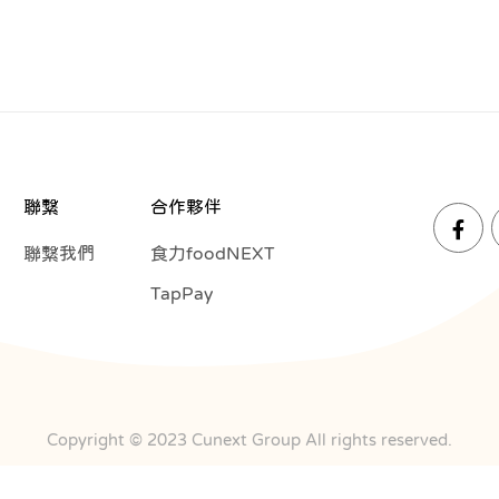
聯繫
合作夥伴
聯繫我們
食力foodNEXT
TapPay
Copyright © 2023 Cunext Group All rights reserved.