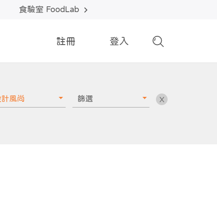
食驗室 FoodLab
註冊
登入
設計風尚
篩選
X