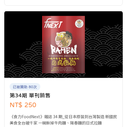
食事的閱聽眾，開啟食域新觀點。
已被贊助 80次
第34期 單刊銷售
NT$ 250
《食力FoodNext》雜誌 34 期_從日本原裝到台灣製造 新國民
美食全台破千家 一碗幹掉牛肉麵、陽春麵的日式拉麵