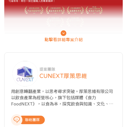
點擊看詳細專案介紹
提案團隊
CUNEXT厚策思維
用創意轉翻產業，以思考尋求突破。厚策思維有限公司
以飲食產業為經營核心，旗下包括媒體《食力
FoodNEXT》，以食為本，探究飲食與知識、文化、商
業、科技以及教育的種種牽動力，從國內外最新產業動
態、飲食美學與文化、科學客觀的知識剖析、深入的報
聯絡團隊
導與專題製作，提供讀者完整全面的產業報導，讓關注