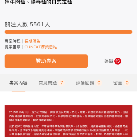
掉牛肉麵、陽春麵的日式拉麵
關注人數 5561
人
專案時程
長期販售
提案團隊
CUNEXT厚策思維
贊助專案
追蹤
專案內容
常見問題
7
評價回饋
0
留言
0