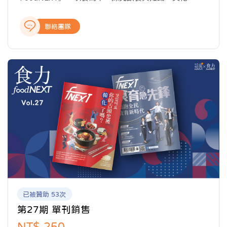
業、科技以及教育的種種牽動力，從國內外最新產業動
態、飲食美學與文化、科學客觀的知識剖析、深入的報
聯絡團隊
導與專題製作，提供讀者完整全面的產業報導，讓關注
食事的閱聽眾，開啟食域新觀點。
已被贊助 53次
第27期 單刊銷售
NT$ 250