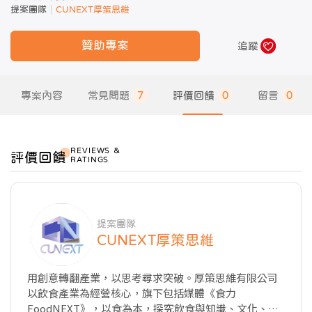
提案團隊
CUNEXT厚策思維
贊助專案
追蹤
專案內容
常見問題
7
評價回饋
0
留言
0
REVIEWS ＆
評價回饋
RATINGS
提案團隊
CUNEXT厚策思維
用創意轉翻產業，以思考尋求突破。厚策思維有限公司
以飲食產業為經營核心，旗下包括媒體《食力
FoodNEXT》，以食為本，探究飲食與知識、文化、商