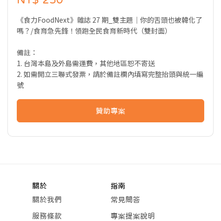
《食力FoodNext》雜誌 27 期_雙主題｜你的舌頭也被韓化了
嗎？/食育急先鋒！領跑全民食育新時代（雙封面）
備註：
1. 台灣本島及外島需運費，其他地區恕不寄送
2. 如需開立三聯式發票，請於備註欄內填寫完整抬頭與統一編
號
贊助專案
關於
指南
關於我們
常見問答
服務條款
專案提案說明