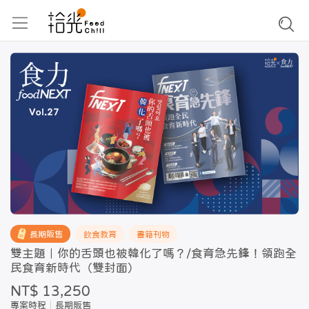
長期販售
飲食教育
書籍刊物
雙主題｜你的舌頭也被韓化了嗎？/食育急先鋒！領跑全
民食育新時代（雙封面）
NT$ 13,250
專案時程
長期販售