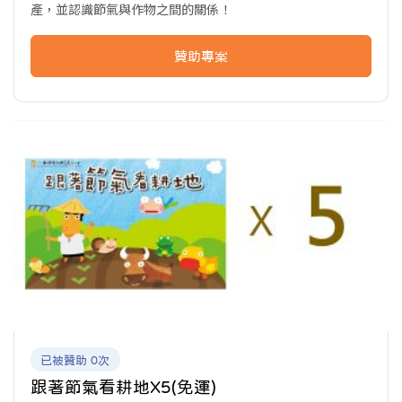
產，並認識節氣與作物之間的關係！
贊助專案
已被贊助 0次
跟著節氣看耕地X5(免運)