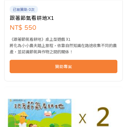
已被贊助 0次
跟著節氣看耕地X1
NT$ 550
《跟著節氣看耕地》桌上型遊戲 X1
將化為小小農夫踏上旅程，依靠自然知識在路途收集不同的農
產，並認識節氣與作物之間的關係！
贊助專案