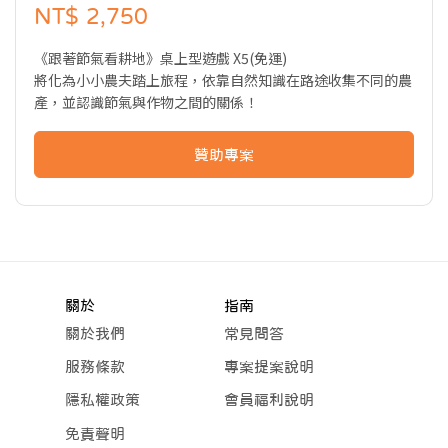
NT$ 2,750
《跟著節氣看耕地》桌上型遊戲 X5(免運)
將化為小小農夫踏上旅程，依靠自然知識在路途收集不同的農
產，並認識節氣與作物之間的關係！
贊助專案
關於
指南
關於我們
常見問答
服務條款
專案提案說明
隱私權政策
會員福利說明
免責聲明