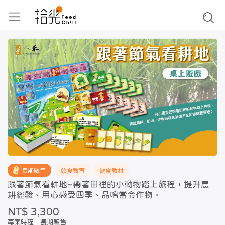
長期販售
飲食教育
飲食教材
跟著節氣看耕地~帶著田裡的小動物踏上旅程，提升農
耕經驗、用心感受四季、品嚐當令作物。
NT$ 3,300
專案時程
長期販售