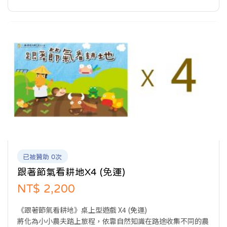
已被贊助 0次
跟著節氣看耕地X4 (免運)
NT$ 2,200
《跟著節氣看耕地》桌上型遊戲 X4 (免運)
將化為小小農夫踏上旅程，依靠自然知識在路途收集不同的農