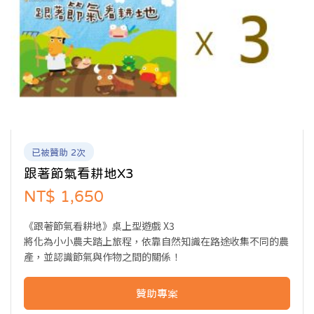
已被贊助 2次
跟著節氣看耕地X3
NT$ 1,650
《跟著節氣看耕地》桌上型遊戲 X3
將化為小小農夫踏上旅程，依靠自然知識在路途收集不同的農
產，並認識節氣與作物之間的關係！
贊助專案