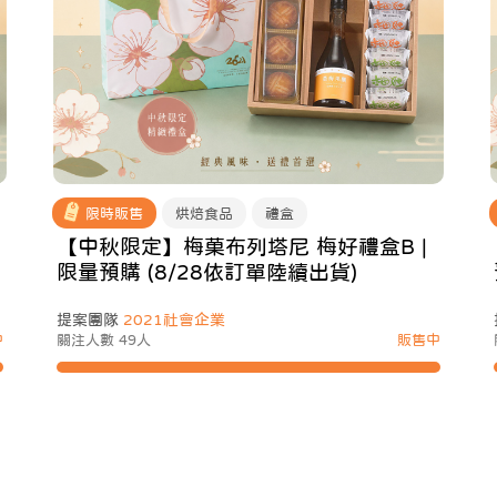
限時販售
烘焙食品
禮盒
【中秋限定】梅菓布列塔尼 梅好禮盒B |
限量預購 (8/28依訂單陸續出貨)
提案團隊
2021社會企業
中
關注人數 49人
販售中