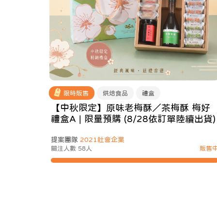
限時販售
烘焙食品
禮盒
【中秋限定】原味老梅酥／茶梅酥 梅好
禮盒A | 限量預購 (8/28依訂單陸續出貨)
提案團隊
2021社會企業
關注人數 58人
販售