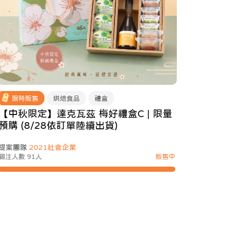
限時販售
烘焙食品
禮盒
【中秋限定】達克瓦茲 梅好禮盒C | 限量
預購 (8/28依訂單陸續出貨)
提案團隊
2021社會企業
關注人數 91人
販售中