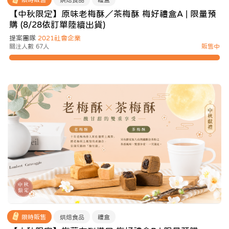
【中秋限定】原味老梅酥／茶梅酥 梅好禮盒A | 限量預
購 (8/28依訂單陸續出貨)
提案團隊
2021社會企業
關注人數 67人
販售中
限時販售
烘焙食品
禮盒