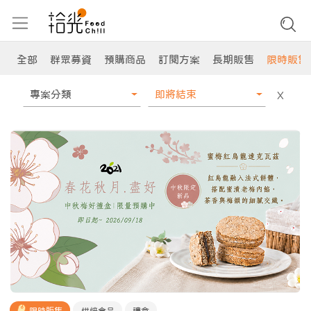
全部
群眾募資
預購商品
訂閱方案
長期販售
限時販售
專案分類
即將結束
X
限時販售
烘焙食品
禮盒