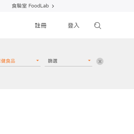
食驗室 FoodLab
註冊
登入
保健食品
篩選
X