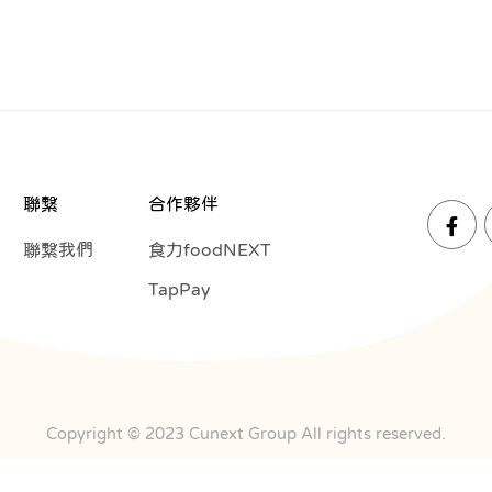
聯繫
合作夥伴
聯繫我們
食力foodNEXT
TapPay
Copyright © 2023 Cunext Group All rights reserved.